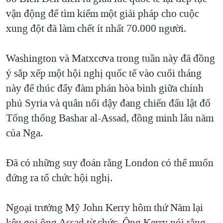
vận động để tìm kiếm một giải pháp cho cuộc
QUAN HỆ VIỆT MỸ
xung đột đã làm chết ít nhất 70.000 người.
Washington và Matxcơva trong tuần này đã đồng
ý sắp xếp một hội nghị quốc tế vào cuối tháng
này để thúc đẩy đàm phán hòa bình giữa chính
phủ Syria và quân nổi dậy đang chiến đấu lật đổ
Tổng thống Bashar al-Assad, đồng minh lâu năm
của Nga.
Đã có những suy đoán rằng London có thể muốn
đứng ra tổ chức hội nghị.
Ngoại trưởng Mỹ John Kerry hôm thứ Năm lại
kêu gọi ông Assad từ chức. Ông Kerry nói rằng