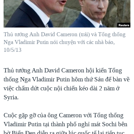
TẠI
VIDEO
"Tìm"
NGƯỜI VIỆT HẢI NGOẠI
HÀNH TRÌNH BẦU CỬ 2024
NGHE
ĐỜI SỐNG
MỘT NĂM CHIẾN TRANH TẠI DẢI GAZA
KINH TẾ
MẠNG XÃ HỘI
Thủ tướng Anh David Cameron (trái) và Tổng thống
GIẢI MÃ VÀNH ĐAI & CON ĐƯỜNG
KHOA HỌC
Nga Vladimir Putin nói chuyện với các nhà báo,
NGÀY TỊ NẠN THẾ GIỚI
10/5/13
SỨC KHOẺ
TRỊNH VĨNH BÌNH - NGƯỜI HẠ 'BÊN THẮNG CUỘC'
Ngôn ngữ khác
VĂN HOÁ
GROUND ZERO – XƯA VÀ NAY
Thủ tướng Anh David Cameron hội kiến Tổng
THỂ THAO
CHI PHÍ CHIẾN TRANH AFGHANISTAN
thống Nga Vladimir Putin hôm thứ Sáu để bàn về
GIÁO DỤC
việc chấm dứt cuộc nội chiến kéo dài 2 năm ở
CÁC GIÁ TRỊ CỘNG HÒA Ở VIỆT NAM
Syria.
THƯỢNG ĐỈNH TRUMP-KIM TẠI VIỆT NAM
TRỊNH VĨNH BÌNH VS. CHÍNH PHỦ VIỆT NAM
Cuộc gặp gỡ của ông Cameron với Tổng thống
NGƯ DÂN VIỆT VÀ LÀN SÓNG TRỘM HẢI SÂM
Vladimir Putin tại thành phố nghỉ mát Sochi bên
BÊN KIA QUỐC LỘ: TIẾNG VỌNG TỪ NÔNG THÔN MỸ
bờ Biển Ðen diễn ra giữa lúc quốc tế lại tiếp tục