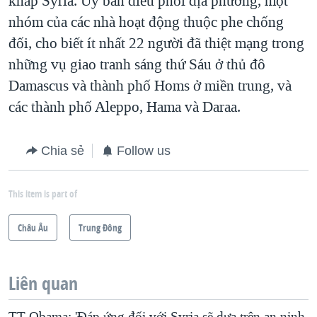
khắp Syria. Uỷ ban điều phối địa phương, một
nhóm của các nhà hoạt động thuộc phe chống
đối, cho biết ít nhất 22 người đã thiệt mạng trong
những vụ giao tranh sáng thứ Sáu ở thủ đô
Damascus và thành phố Homs ở miền trung, và
các thành phố Aleppo, Hama và Daraa.
Chia sẻ
Follow us
This item is part of
Châu Âu
Trung Ðông
Liên quan