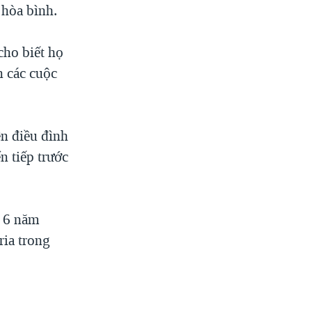
 hòa bình.
cho biết họ
n các cuộc
ên điều đình
n tiếp trước
g 6 năm
ria trong