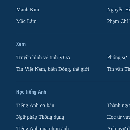
Mạnh Kim
Nguyễn H
Mặc Lâm
Phạm Chí
Xem
Truyền hình vệ tinh VOA
Phóng sự
Tin Việt Nam, biển Đông, thế giới
Tin vắn Th
Học tiếng Anh
Tiếng Anh cơ bản
Thành ngữ
Ngữ pháp Thông dụng
Học từ vựn
Tiếng Anh qua phim ảnh
Anh ngữ đặ