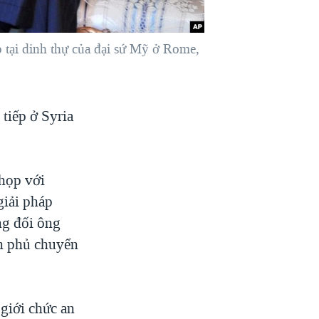
 tại dinh thự của đại sứ Mỹ ở Rome,
tiếp ở Syria
họp với
giải pháp
ng đối ông
nh phủ chuyển
 giới chức an