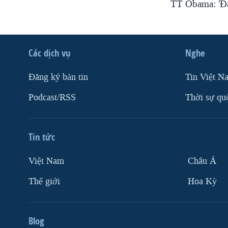
TT Obama: 'Đá
Các dịch vụ
Nghe
Ðăng ký bản tin
Tin Việt N
Podcast/RSS
Thời sự qu
Tin tức
Việt Nam
Châu Á
Thế giới
Hoa Kỳ
Blog