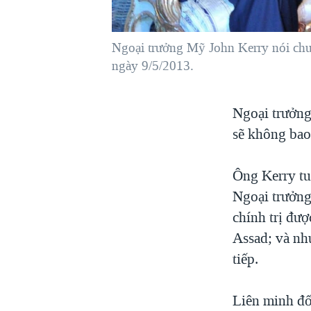
VIỆT NAM
NGƯ DÂN VIỆT VÀ LÀN SÓNG
Ngoại trưởng Mỹ John Kerry nói chuy
TRỘM HẢI SÂM
ngày 9/5/2013.
BÊN KIA QUỐC LỘ: TIẾNG VỌNG
TỪ NÔNG THÔN MỸ
Ngoại trưởng
QUAN HỆ VIỆT MỸ
sẽ không bao
Ông Kerry tu
Ngoại trưởng
chính trị đư
Assad; và nh
tiếp.
Liên minh đối