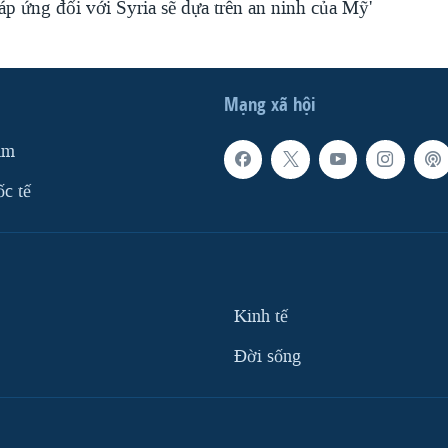
p ứng đối với Syria sẽ dựa trên an ninh của Mỹ'
Mạng xã hội
am
ốc tế
Kinh tế
Ðời sống