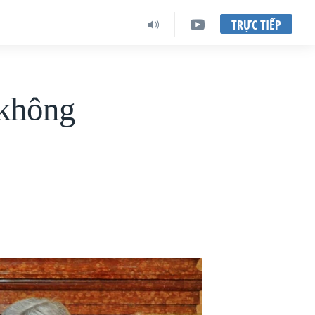
TRỰC TIẾP
 không