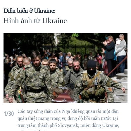
Diễn biến ở Ukraine:
Hình ảnh từ Ukraine
Các tay súng
th
ân
của Nga
khi
êng q
uan tài m
ột dân
1/30
quân thiệt mạng trong vụ đụng độ hồi tuần trước tại
trung tâm thành phố
Slovyansk
,
mi
ền đ
ông Ukraine
,