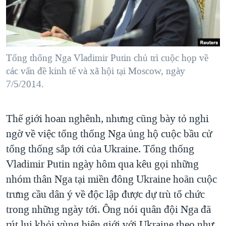
TẠI
VIDEO
"Tìm"
NGƯỜI VIỆT HẢI NGOẠI
HÀNH TRÌNH BẦU CỬ 2024
NGHE
ĐỜI SỐNG
MỘT NĂM CHIẾN TRANH TẠI DẢI GAZA
KINH TẾ
MẠNG XÃ HỘI
Tổng thống Nga Vladimir Putin chủ trì cuộc họp về
GIẢI MÃ VÀNH ĐAI & CON ĐƯỜNG
KHOA HỌC
các vấn đề kinh tế và xã hội tại Moscow, ngày
NGÀY TỊ NẠN THẾ GIỚI
7/5/2014.
SỨC KHOẺ
TRỊNH VĨNH BÌNH - NGƯỜI HẠ 'BÊN THẮNG CUỘC'
Ngôn ngữ khác
VĂN HOÁ
GROUND ZERO – XƯA VÀ NAY
Thế giới hoan nghênh, nhưng cũng bày tỏ nghi
THỂ THAO
CHI PHÍ CHIẾN TRANH AFGHANISTAN
ngờ về việc tổng thống Nga ủng hộ cuộc bầu cử
GIÁO DỤC
tổng thống sắp tới của Ukraine. Tổng thống
CÁC GIÁ TRỊ CỘNG HÒA Ở VIỆT NAM
Vladimir Putin ngày hôm qua kêu gọi những
THƯỢNG ĐỈNH TRUMP-KIM TẠI VIỆT NAM
nhóm thân Nga tại miền đông Ukraine hoãn cuộc
TRỊNH VĨNH BÌNH VS. CHÍNH PHỦ VIỆT NAM
trưng cầu dân ý về độc lập được dự trù tổ chức
NGƯ DÂN VIỆT VÀ LÀN SÓNG TRỘM HẢI SÂM
trong những ngày tới. Ông nói quân đội Nga đã
BÊN KIA QUỐC LỘ: TIẾNG VỌNG TỪ NÔNG THÔN MỸ
rút lui khỏi vùng biên giới với Ukraine theo như