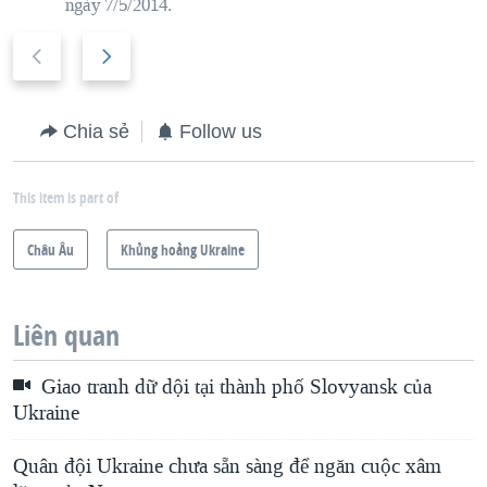
ng
ày 7/5/2014.
P
N
r
e
e
x
Chia sẻ
Follow us
v
t
i
s
This item is part of
o
l
u
i
Châu Âu
Khủng hoảng Ukraine
s
d
s
e
Liên quan
l
i
Giao tranh dữ dội tại thành phố Slovyansk của
d
Ukraine
e
Quân đội Ukraine chưa sẵn sàng để ngăn cuộc xâm