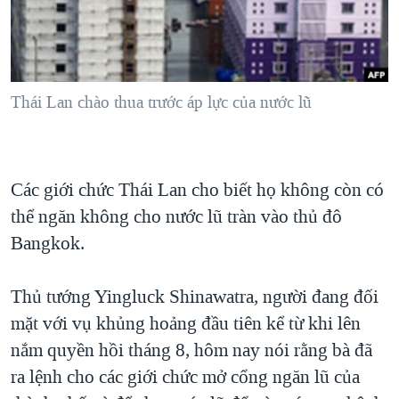
TẠI
VIDEO
"Tìm"
NGƯỜI VIỆT HẢI NGOẠI
HÀNH TRÌNH BẦU CỬ 2024
NGHE
ĐỜI SỐNG
MỘT NĂM CHIẾN TRANH TẠI DẢI GAZA
KINH TẾ
MẠNG XÃ HỘI
Thái Lan chào thua trước áp lực của nước lũ
GIẢI MÃ VÀNH ĐAI & CON ĐƯỜNG
KHOA HỌC
NGÀY TỊ NẠN THẾ GIỚI
SỨC KHOẺ
TRỊNH VĨNH BÌNH - NGƯỜI HẠ 'BÊN THẮNG CUỘC'
Ngôn ngữ khác
VĂN HOÁ
Các giới chức Thái Lan cho biết họ không còn có
GROUND ZERO – XƯA VÀ NAY
THỂ THAO
thể ngăn không cho nước lũ tràn vào thủ đô
CHI PHÍ CHIẾN TRANH AFGHANISTAN
Bangkok.
GIÁO DỤC
CÁC GIÁ TRỊ CỘNG HÒA Ở VIỆT NAM
Thủ tướng Yingluck Shinawatra, người đang đối
THƯỢNG ĐỈNH TRUMP-KIM TẠI VIỆT NAM
mặt với vụ khủng hoảng đầu tiên kể từ khi lên
TRỊNH VĨNH BÌNH VS. CHÍNH PHỦ VIỆT NAM
nắm quyền hồi tháng 8, hôm nay nói rằng bà đã
NGƯ DÂN VIỆT VÀ LÀN SÓNG TRỘM HẢI SÂM
ra lệnh cho các giới chức mở cổng ngăn lũ của
BÊN KIA QUỐC LỘ: TIẾNG VỌNG TỪ NÔNG THÔN MỸ