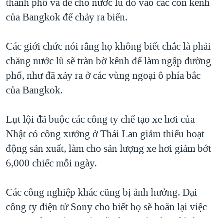
thành phố và để cho nước lũ đổ vào các con kênh
QUAN HỆ VIỆT MỸ
của Bangkok để chảy ra biển.
Các giới chức nói rằng họ không biết chắc là phải
chăng nước lũ sẽ tràn bờ kênh để làm ngập đường
phố, như đã xảy ra ở các vùng ngoại ô phía bắc
của Bangkok.
Lụt lội đã buộc các công ty chế tạo xe hơi của
Nhật có công xưởng ở Thái Lan giảm thiểu hoạt
động sản xuất, làm cho sản lượng xe hơi giảm bớt
6,000 chiếc mỗi ngày.
Các công nghiệp khác cũng bị ảnh hưởng. Đại
công ty điện tử Sony cho biết họ sẽ hoãn lại việc