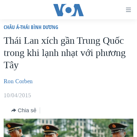
Đường
dẫn
CHÂU Á-THÁI BÌNH DƯƠNG
truy
TRANG CHỦ
Thái Lan xích gần Trung Quốc
cập
VIỆT NAM
trong khi lạnh nhạt với phương
Tới
HOA KỲ
nội
Tây
BIỂN ĐÔNG
dung
THẾ GIỚI
chính
Ron Corben
BLOG
Tới
10/04/2015
điều
DIỄN ĐÀN
hướng
MỤC
Chia sẻ
chính
CHUYÊN ĐỀ
TỰ DO BÁO CHÍ
Đi
HỌC TIẾNG ANH
VẠCH TRẦN TIN GIẢ
CHIẾN TRANH THƯƠNG MẠI CỦA MỸ: QUÁ KHỨ VÀ HIỆN
tới