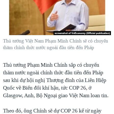
TẠI
VIDEO
"Tìm"
NGƯỜI VIỆT HẢI NGOẠI
HÀNH TRÌNH BẦU CỬ 2024
NGHE
ĐỜI SỐNG
MỘT NĂM CHIẾN TRANH TẠI DẢI GAZA
KINH TẾ
MẠNG XÃ HỘI
GIẢI MÃ VÀNH ĐAI & CON ĐƯỜNG
KHOA HỌC
NGÀY TỊ NẠN THẾ GIỚI
Thủ tướng Việt Nam Phạm Minh Chính sẽ có chuyến
SỨC KHOẺ
thăm chính thức nước ngoài đầu tiên đến Pháp
TRỊNH VĨNH BÌNH - NGƯỜI HẠ 'BÊN THẮNG CUỘC'
Ngôn ngữ khác
VĂN HOÁ
GROUND ZERO – XƯA VÀ NAY
THỂ THAO
Thủ tướng Phạm Minh Chính sắp có chuyến
CHI PHÍ CHIẾN TRANH AFGHANISTAN
GIÁO DỤC
thăm nước ngoài chính thức đầu tiên đến Pháp
CÁC GIÁ TRỊ CỘNG HÒA Ở VIỆT NAM
sau khi dự hội nghị Thượng đỉnh của Liên Hiệp
THƯỢNG ĐỈNH TRUMP-KIM TẠI VIỆT NAM
Quốc về Biến đổi khí hậu, tức COP 26, ở
TRỊNH VĨNH BÌNH VS. CHÍNH PHỦ VIỆT NAM
Glasgow, Anh, Bộ Ngoại giao Việt Nam loan tin.
NGƯ DÂN VIỆT VÀ LÀN SÓNG TRỘM HẢI SÂM
Theo đó, ông Chính sẽ dự COP 26 kể từ ngày
BÊN KIA QUỐC LỘ: TIẾNG VỌNG TỪ NÔNG THÔN MỸ