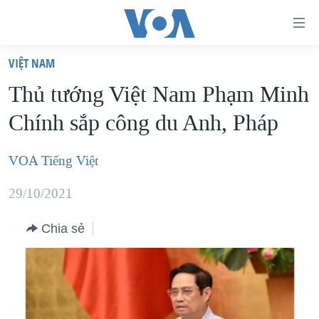
Đường
dẫn
VIỆT NAM
truy
TRANG CHỦ
Thủ tướng Việt Nam Phạm Minh
cập
VIỆT NAM
Chính sắp công du Anh, Pháp
Tới
HOA KỲ
nội
BIỂN ĐÔNG
VOA Tiếng Việt
dung
THẾ GIỚI
chính
29/10/2021
BLOG
Tới
điều
Chia sẻ
DIỄN ĐÀN
hướng
MỤC
chính
CHUYÊN ĐỀ
TỰ DO BÁO CHÍ
Đi
HỌC TIẾNG ANH
VẠCH TRẦN TIN GIẢ
CHIẾN TRANH THƯƠNG MẠI CỦA MỸ: QUÁ KHỨ VÀ HIỆN
tới