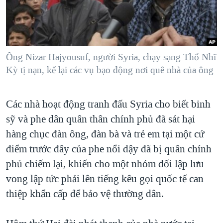
TẠI
VIDEO
"Tìm"
NGƯỜI VIỆT HẢI NGOẠI
HÀNH TRÌNH BẦU CỬ 2024
NGHE
ĐỜI SỐNG
MỘT NĂM CHIẾN TRANH TẠI DẢI GAZA
KINH TẾ
MẠNG XÃ HỘI
Ông Nizar Hajyousuf, người Syria, chạy sạng Thổ Nhĩ
GIẢI MÃ VÀNH ĐAI & CON ĐƯỜNG
KHOA HỌC
Kỳ tị nạn, kể lại các vụ bạo động nơi quê nhà của ông
NGÀY TỊ NẠN THẾ GIỚI
SỨC KHOẺ
TRỊNH VĨNH BÌNH - NGƯỜI HẠ 'BÊN THẮNG CUỘC'
Ngôn ngữ khác
VĂN HOÁ
Các nhà hoạt động tranh đấu Syria cho biết binh
GROUND ZERO – XƯA VÀ NAY
sỹ và phe dân quân thân chính phủ đã sát hại
THỂ THAO
CHI PHÍ CHIẾN TRANH AFGHANISTAN
hàng chục đàn ông, đàn bà và trẻ em tại một cứ
GIÁO DỤC
CÁC GIÁ TRỊ CỘNG HÒA Ở VIỆT NAM
điểm trước đây của phe nổi dậy đã bị quân chính
phủ chiếm lại, khiến cho một nhóm đối lập lưu
THƯỢNG ĐỈNH TRUMP-KIM TẠI VIỆT NAM
vong lập tức phải lên tiếng kêu gọi quốc tế can
TRỊNH VĨNH BÌNH VS. CHÍNH PHỦ VIỆT NAM
thiệp khẩn cấp để bảo vệ thường dân.
NGƯ DÂN VIỆT VÀ LÀN SÓNG TRỘM HẢI SÂM
BÊN KIA QUỐC LỘ: TIẾNG VỌNG TỪ NÔNG THÔN MỸ