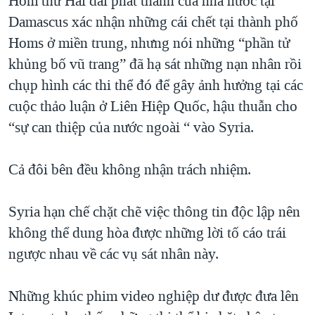
Hôm thứ Hai đài phát thanh của nhà nước tại
QUAN HỆ VIỆT MỸ
Damascus xác nhận những cái chết tại thành phố
Homs ở miền trung, nhưng nói những “phần tử
khủng bố vũ trang” đã hạ sát những nạn nhân rồi
chụp hình các thi thể đó để gây ảnh hưởng tại các
cuộc thảo luận ở Liên Hiệp Quốc, hậu thuẫn cho
“sự can thiệp của nước ngoài “ vào Syria.
Cả đôi bên đều không nhận trách nhiệm.
Syria hạn chế chặt chẽ việc thông tin độc lập nên
không thể dung hòa được những lời tố cáo trái
ngược nhau về các vụ sát nhân này.
Những khúc phim video nghiệp dư được đưa lên