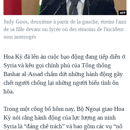
TẠI
VIDEO
"Tìm"
NGƯỜI VIỆT HẢI NGOẠI
HÀNH TRÌNH BẦU CỬ 2024
NGHE
ĐỜI SỐNG
Judy Goos, deuxième à partir de la gauche, étreint l'ami
MỘT NĂM CHIẾN TRANH TẠI DẢI GAZA
KINH TẾ
de sa fille devant un lycée où des témoins de l'incident
MẠNG XÃ HỘI
GIẢI MÃ VÀNH ĐAI & CON ĐƯỜNG
sont interrogés
KHOA HỌC
NGÀY TỊ NẠN THẾ GIỚI
SỨC KHOẺ
TRỊNH VĨNH BÌNH - NGƯỜI HẠ 'BÊN THẮNG CUỘC'
Hoa Kỳ đã lên án cuộc bạo động đang tiếp diễn ở
Ngôn ngữ khác
VĂN HOÁ
Syria và kêu gọi chính phủ của Tổng thống
GROUND ZERO – XƯA VÀ NAY
THỂ THAO
Bashar al-Assad chấm dứt những hành động gây
CHI PHÍ CHIẾN TRANH AFGHANISTAN
GIÁO DỤC
chết người chống lại những người biểu tình ôn
CÁC GIÁ TRỊ CỘNG HÒA Ở VIỆT NAM
hòa.
THƯỢNG ĐỈNH TRUMP-KIM TẠI VIỆT NAM
TRỊNH VĨNH BÌNH VS. CHÍNH PHỦ VIỆT NAM
Trong một công bố hôm nay, Bộ Ngoại giao Hoa
Kỳ nói rằng hành động của lực lượng an ninh
NGƯ DÂN VIỆT VÀ LÀN SÓNG TRỘM HẢI SÂM
Syria là “đáng chê trách” và bao gồm các vụ “nổ
BÊN KIA QUỐC LỘ: TIẾNG VỌNG TỪ NÔNG THÔN MỸ