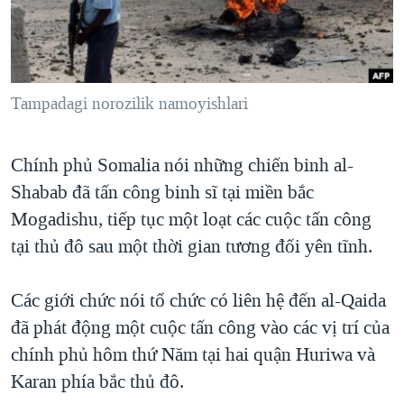
TẠI
VIDEO
"Tìm"
NGƯỜI VIỆT HẢI NGOẠI
HÀNH TRÌNH BẦU CỬ 2024
NGHE
ĐỜI SỐNG
MỘT NĂM CHIẾN TRANH TẠI DẢI GAZA
KINH TẾ
MẠNG XÃ HỘI
Tampadagi norozilik namoyishlari
GIẢI MÃ VÀNH ĐAI & CON ĐƯỜNG
KHOA HỌC
NGÀY TỊ NẠN THẾ GIỚI
SỨC KHOẺ
Chính phủ Somalia nói những chiến binh al-
TRỊNH VĨNH BÌNH - NGƯỜI HẠ 'BÊN THẮNG CUỘC'
Ngôn ngữ khác
VĂN HOÁ
Shabab đã tấn công binh sĩ tại miền bắc
GROUND ZERO – XƯA VÀ NAY
THỂ THAO
Mogadishu, tiếp tục một loạt các cuộc tấn công
CHI PHÍ CHIẾN TRANH AFGHANISTAN
tại thủ đô sau một thời gian tương đối yên tĩnh.
GIÁO DỤC
CÁC GIÁ TRỊ CỘNG HÒA Ở VIỆT NAM
Các giới chức nói tổ chức có liên hệ đến al-Qaida
THƯỢNG ĐỈNH TRUMP-KIM TẠI VIỆT NAM
đã phát động một cuộc tấn công vào các vị trí của
TRỊNH VĨNH BÌNH VS. CHÍNH PHỦ VIỆT NAM
chính phủ hôm thứ Năm tại hai quận Huriwa và
NGƯ DÂN VIỆT VÀ LÀN SÓNG TRỘM HẢI SÂM
Karan phía bắc thủ đô.
BÊN KIA QUỐC LỘ: TIẾNG VỌNG TỪ NÔNG THÔN MỸ