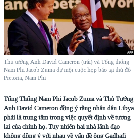
TẠI
VIDEO
"Tìm"
NGƯỜI VIỆT HẢI NGOẠI
HÀNH TRÌNH BẦU CỬ 2024
NGHE
ĐỜI SỐNG
MỘT NĂM CHIẾN TRANH TẠI DẢI GAZA
KINH TẾ
MẠNG XÃ HỘI
GIẢI MÃ VÀNH ĐAI & CON ĐƯỜNG
KHOA HỌC
NGÀY TỊ NẠN THẾ GIỚI
SỨC KHOẺ
TRỊNH VĨNH BÌNH - NGƯỜI HẠ 'BÊN THẮNG CUỘC'
Thủ tướng Anh David Cameron (trái) và Tổng thống
Ngôn ngữ khác
VĂN HOÁ
GROUND ZERO – XƯA VÀ NAY
Nam Phi Jacob Zuma dự một cuộc họp báo tại thủ đô
THỂ THAO
Pretoria, Nam Phi
CHI PHÍ CHIẾN TRANH AFGHANISTAN
GIÁO DỤC
CÁC GIÁ TRỊ CỘNG HÒA Ở VIỆT NAM
Tổng Thống Nam Phi Jacob Zuma và Thủ Tướng
THƯỢNG ĐỈNH TRUMP-KIM TẠI VIỆT NAM
Anh David Cameron đồng ý rằng nhân dân Libya
TRỊNH VĨNH BÌNH VS. CHÍNH PHỦ VIỆT NAM
phải là trung tâm trong việc quyết định về tương
NGƯ DÂN VIỆT VÀ LÀN SÓNG TRỘM HẢI SÂM
lai của chính họ. Tuy nhiên hai nhà lãnh đạo
không đồng ý với nhau về vấn đề ông Gadhafi
BÊN KIA QUỐC LỘ: TIẾNG VỌNG TỪ NÔNG THÔN MỸ