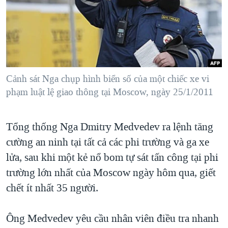
TẠI
VIDEO
"Tìm"
NGƯỜI VIỆT HẢI NGOẠI
HÀNH TRÌNH BẦU CỬ 2024
NGHE
ĐỜI SỐNG
MỘT NĂM CHIẾN TRANH TẠI DẢI GAZA
KINH TẾ
MẠNG XÃ HỘI
GIẢI MÃ VÀNH ĐAI & CON ĐƯỜNG
KHOA HỌC
NGÀY TỊ NẠN THẾ GIỚI
Cảnh sát Nga chụp hình biển số của một chiếc xe vi
SỨC KHOẺ
phạm luật lệ giao thông tại Moscow, ngày 25/1/2011
TRỊNH VĨNH BÌNH - NGƯỜI HẠ 'BÊN THẮNG CUỘC'
Ngôn ngữ khác
VĂN HOÁ
GROUND ZERO – XƯA VÀ NAY
THỂ THAO
Tổng thống Nga Dmitry Medvedev ra lệnh tăng
CHI PHÍ CHIẾN TRANH AFGHANISTAN
GIÁO DỤC
cường an ninh tại tất cả các phi trường và ga xe
CÁC GIÁ TRỊ CỘNG HÒA Ở VIỆT NAM
lửa, sau khi một kẻ nổ bom tự sát tấn công tại phi
THƯỢNG ĐỈNH TRUMP-KIM TẠI VIỆT NAM
trường lớn nhất của Moscow ngày hôm qua, giết
chết ít nhất 35 người.
TRỊNH VĨNH BÌNH VS. CHÍNH PHỦ VIỆT NAM
NGƯ DÂN VIỆT VÀ LÀN SÓNG TRỘM HẢI SÂM
Ông Medvedev yêu cầu nhân viên điều tra nhanh
BÊN KIA QUỐC LỘ: TIẾNG VỌNG TỪ NÔNG THÔN MỸ