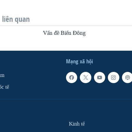
liên quan
Vấn đề Biển Ðông
Mạng xã hội
am
ốc tế
Kinh tế