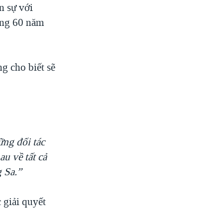
n sự với
ong 60 năm
g cho biết sẽ
ững đối tác
au về tất cả
 Sa.”
 giải quyết