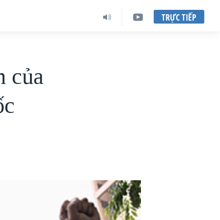
TRỰC TIẾP
n của
ốc