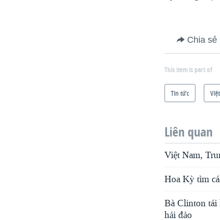
Chia sẻ
This item is part of
Tin tức
Việ
Liên quan
Việt Nam, Tru
Hoa Kỳ tìm cá
Bà Clinton tái
hải đảo