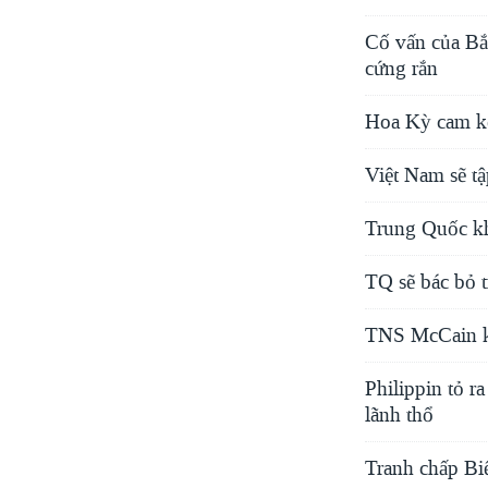
Cố vấn của Bắc
cứng rắn
Hoa Kỳ cam kế
Việt Nam sẽ t
Trung Quốc kh
TQ sẽ bác bỏ 
TNS McCain kê
Philippin tỏ r
lãnh thổ
Tranh chấp B