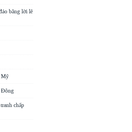
đảo bằng lời lẽ
i Mỹ
n Ðông
 tranh chấp