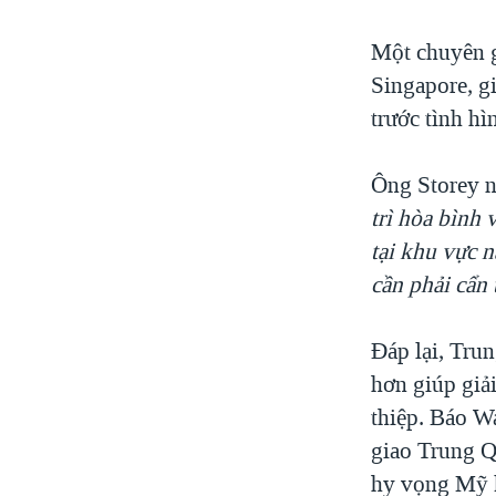
Một chuyên 
Singapore, gi
trước tình hì
Ông Storey n
trì hòa bình
tại khu vực 
cần phải cẩn
Đáp lại, Tru
hơn giúp giả
thiệp. Báo Wa
giao Trung Q
hy vọng Mỹ k