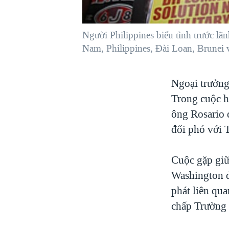
VIỆT NAM
NGƯ DÂN VIỆT VÀ LÀN SÓNG
Người Philippines biểu tình trước lã
TRỘM HẢI SÂM
Nam, Philippines, Đài Loan, Brunei 
BÊN KIA QUỐC LỘ: TIẾNG VỌNG
TỪ NÔNG THÔN MỸ
Ngoại trưởng
QUAN HỆ VIỆT MỸ
Trong cuộc h
ông Rosario 
đối phó với 
Cuộc gặp giữ
Washington d
phát liên qu
chấp Trường 