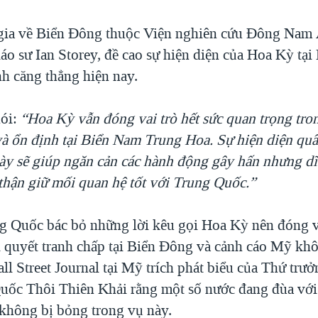
gia về Biển Đông thuộc Viện nghiên cứu Đông Nam 
áo sư Ian Storey, đề cao sự hiện diện của Hoa Kỳ tạ
nh căng thẳng hiện nay.
ói:
“Hoa Kỳ vẫn đóng vai trò hết sức quan trọng tro
 và ổn định tại Biển Nam Trung Hoa. Sự hiện diện qu
này sẽ giúp ngăn cản các hành động gây hấn nhưng d
 thận giữ mối quan hệ tốt với Trung Quốc.”
ng Quốc bác bỏ những lời kêu gọi Hoa Kỳ nên đóng va
i quyết tranh chấp tại Biển Đông và cảnh cáo Mỹ kh
ll Street Journal tại Mỹ trích phát biểu của Thứ trư
uốc Thôi Thiên Khải rằng một số nước đang đùa với
hông bị bỏng trong vụ này.