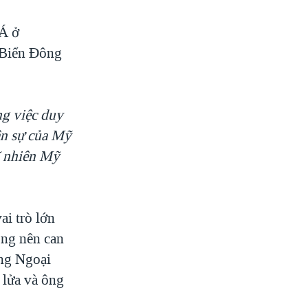
Á ở
i Biển Đông
ng việc duy
ân sự của Mỹ
ĩ nhiên Mỹ
i trò lớn
ông nên can
ởng Ngoại
 lửa và ông