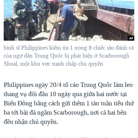
TẠI
VIDEO
"Tìm"
NGƯỜI VIỆT HẢI NGOẠI
HÀNH TRÌNH BẦU CỬ 2024
NGHE
ĐỜI SỐNG
MỘT NĂM CHIẾN TRANH TẠI DẢI GAZA
KINH TẾ
MẠNG XÃ HỘI
GIẢI MÃ VÀNH ĐAI & CON ĐƯỜNG
KHOA HỌC
NGÀY TỊ NẠN THẾ GIỚI
binh sĩ Philippines kiểm tra 1 trong 8 chiếc tàu đánh cá
SỨC KHOẺ
của ngư dân Trung Quốc bị phát hiện ở Scarborough
TRỊNH VĨNH BÌNH - NGƯỜI HẠ 'BÊN THẮNG CUỘC'
Ngôn ngữ khác
VĂN HOÁ
Shoal, một khu vưc tranh chấp chủ quyền
GROUND ZERO – XƯA VÀ NAY
THỂ THAO
CHI PHÍ CHIẾN TRANH AFGHANISTAN
Philippines ngày 20/4 tố cáo Trung Quốc làm leo
GIÁO DỤC
CÁC GIÁ TRỊ CỘNG HÒA Ở VIỆT NAM
thang vụ đối đầu 10 ngày qua giữa hai nước tại
THƯỢNG ĐỈNH TRUMP-KIM TẠI VIỆT NAM
Biển Đông bằng cách gửi thêm 1 tàu tuần tiễu thứ
ba tới bãi đá ngầm Scarborough, nơi cả hai bên
TRỊNH VĨNH BÌNH VS. CHÍNH PHỦ VIỆT NAM
đều nhận chủ quyền.
NGƯ DÂN VIỆT VÀ LÀN SÓNG TRỘM HẢI SÂM
BÊN KIA QUỐC LỘ: TIẾNG VỌNG TỪ NÔNG THÔN MỸ