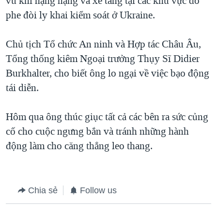
vũ khí hạng nặng và xe tăng tại các khu vực do
QUAN HỆ VIỆT MỸ
phe đòi ly khai kiểm soát ở Ukraine.
Chủ tịch Tổ chức An ninh và Hợp tác Châu Âu,
Tổng thống kiêm Ngoại trưởng Thụy Sĩ Didier
Burkhalter, cho biết ông lo ngại về việc bạo động
tái diễn.
Hôm qua ông thúc giục tất cả các bên ra sức củng
cố cho cuộc ngưng bắn và tránh những hành
động làm cho căng thẳng leo thang.
Chia sẻ
Follow us