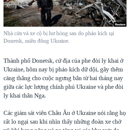
TẠI
VIDEO
"Tìm"
NGƯỜI VIỆT HẢI NGOẠI
HÀNH TRÌNH BẦU CỬ 2024
NGHE
ĐỜI SỐNG
MỘT NĂM CHIẾN TRANH TẠI DẢI GAZA
KINH TẾ
MẠNG XÃ HỘI
Nhà cửa và xe cộ bị hư hỏng sau do pháo kích tại
GIẢI MÃ VÀNH ĐAI & CON ĐƯỜNG
KHOA HỌC
Donetsk, miền đông Ukraine.
NGÀY TỊ NẠN THẾ GIỚI
SỨC KHOẺ
TRỊNH VĨNH BÌNH - NGƯỜI HẠ 'BÊN THẮNG CUỘC'
Ngôn ngữ khác
VĂN HOÁ
Thành phố Donetsk, cứ địa của phe đòi ly khai ở
GROUND ZERO – XƯA VÀ NAY
Ukraine, hôm nay bị pháo kích dữ dội, gây thêm
THỂ THAO
CHI PHÍ CHIẾN TRANH AFGHANISTAN
căng thẳng cho cuộc ngưng bắn từ hai tháng nay
GIÁO DỤC
CÁC GIÁ TRỊ CỘNG HÒA Ở VIỆT NAM
giữa các lực lượng chính phủ Ukraine và phe đòi
ly khai thân Nga.
THƯỢNG ĐỈNH TRUMP-KIM TẠI VIỆT NAM
TRỊNH VĨNH BÌNH VS. CHÍNH PHỦ VIỆT NAM
Các giám sát viên Châu Âu ở Ukraine nói rằng họ
NGƯ DÂN VIỆT VÀ LÀN SÓNG TRỘM HẢI SÂM
rất lo ngại sau khi nhìn thấy những đoàn xe chở
BÊN KIA QUỐC LỘ: TIẾNG VỌNG TỪ NÔNG THÔN MỸ