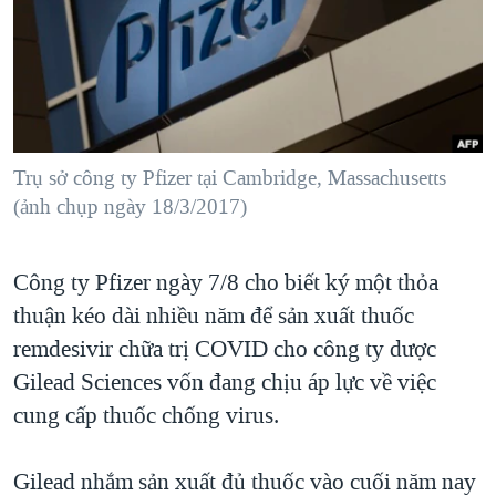
TẠI
VIDEO
"Tìm"
NGƯỜI VIỆT HẢI NGOẠI
HÀNH TRÌNH BẦU CỬ 2024
NGHE
ĐỜI SỐNG
MỘT NĂM CHIẾN TRANH TẠI DẢI GAZA
KINH TẾ
MẠNG XÃ HỘI
GIẢI MÃ VÀNH ĐAI & CON ĐƯỜNG
KHOA HỌC
NGÀY TỊ NẠN THẾ GIỚI
Trụ sở công ty Pfizer tại Cambridge, Massachusetts
SỨC KHOẺ
(ảnh chụp ngày 18/3/2017)
TRỊNH VĨNH BÌNH - NGƯỜI HẠ 'BÊN THẮNG CUỘC'
Ngôn ngữ khác
VĂN HOÁ
GROUND ZERO – XƯA VÀ NAY
THỂ THAO
Công ty Pfizer ngày 7/8 cho biết ký một thỏa
CHI PHÍ CHIẾN TRANH AFGHANISTAN
GIÁO DỤC
thuận kéo dài nhiều năm để sản xuất thuốc
CÁC GIÁ TRỊ CỘNG HÒA Ở VIỆT NAM
remdesivir chữa trị COVID cho công ty dược
THƯỢNG ĐỈNH TRUMP-KIM TẠI VIỆT NAM
Gilead Sciences vốn đang chịu áp lực về việc
TRỊNH VĨNH BÌNH VS. CHÍNH PHỦ VIỆT NAM
cung cấp thuốc chống virus.
NGƯ DÂN VIỆT VÀ LÀN SÓNG TRỘM HẢI SÂM
Gilead nhắm sản xuất đủ thuốc vào cuối năm nay
BÊN KIA QUỐC LỘ: TIẾNG VỌNG TỪ NÔNG THÔN MỸ