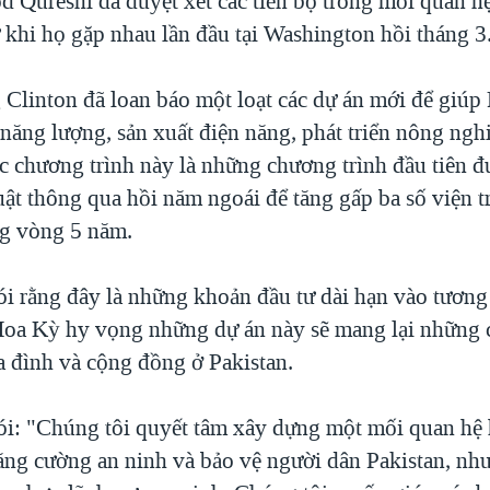
Qureshi đã duyệt xét các tiến bộ trong mối quan h
 khi họ gặp nhau lần đầu tại Washington hồi tháng 3
 Clinton đã loan báo một loạt các dự án mới để giúp 
ăng lượng, sản xuất điện năng, phát triển nông nghi
ác chương trình này là những chương trình đầu tiên đ
uật thông qua hồi năm ngoái để tăng gấp ba số viện t
ng vòng 5 năm.
ói rằng đây là những khoản đầu tư dài hạn vào tương 
Hoa Kỳ hy vọng những dự án này sẽ mang lại những cả
a đình và cộng đồng ở Pakistan.
ói: "Chúng tôi quyết tâm xây dựng một mối quan hệ 
tăng cường an ninh và bảo vệ người dân Pakistan, nh