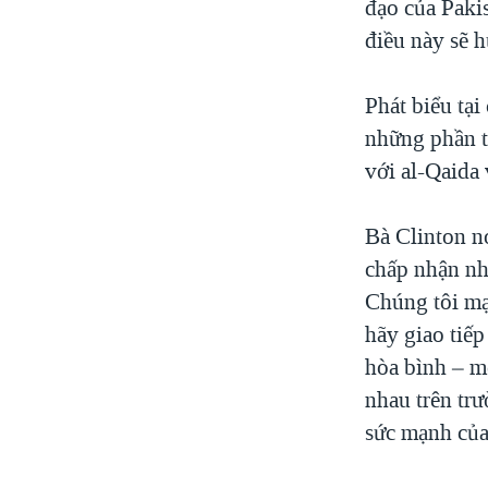
đạo của Paki
điều này sẽ 
Phát biểu tại
những phần t
với al-Qaida
Bà Clinton n
chấp nhận nh
Chúng tôi mạ
hãy giao tiế
hòa bình – m
nhau trên tr
sức mạnh của