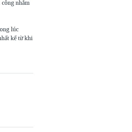
ấn công nhắm
rong lúc
hất kể từ khi