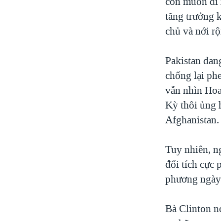
còn muốn đi 
tăng trưởng 
chủ và nới rộ
Pakistan đang
chống lại ph
vẫn nhìn Hoa
Kỳ thôi ủng h
Afghanistan.
Tuy nhiên, n
đổi tích cực 
phương ngày 
Bà Clinton nó