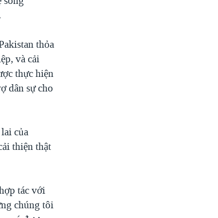
ệ song
.
Pakistan thỏa
ệp, và cải
ược thực hiện
rợ dân sự cho
lai của
i thiện thật
hợp tác với
ưng chúng tôi