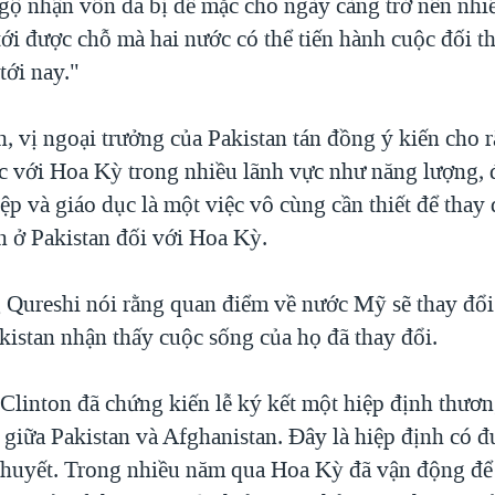
gộ nhận vốn đã bị để mặc cho ngày càng trở nên nhi
ới được chỗ mà hai nước có thể tiến hành cuộc đối t
tới nay."
, vị ngoại trưởng của Pakistan tán đồng ý kiến cho r
c với Hoa Kỳ trong nhiều lãnh vực như năng lượng, 
ệp và giáo dục là một việc vô cùng cần thiết để thay
n ở Pakistan đối với Hoa Kỳ.
 Qureshi nói rằng quan điểm về nước Mỹ sẽ thay đổi
kistan nhận thấy cuộc sống của họ đã thay đổi.
Clinton đã chứng kiến lễ ký kết một hiệp định thươn
 giữa Pakistan và Afghanistan. Đây là hiệp định có đ
huyết. Trong nhiều năm qua Hoa Kỳ đã vận động để 