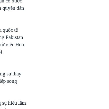
ạn có được
nh quyền dân
a quốc tế
ng Pakistan
 từ việc Hoa
ỏi
ững sự thay
tiếp song
g sự hiểu lầm