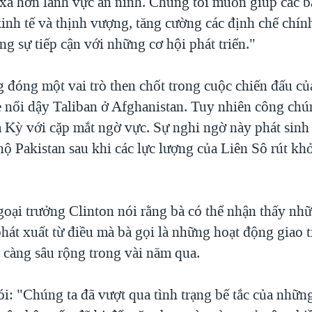
xa hơn lãnh vực an ninh. Chúng tôi muốn giúp các b
kinh tế và thịnh vượng, tăng cường các định chế chí
ng sự tiếp cận với những cơ hội phát triển."
 đóng một vai trò then chốt trong cuộc chiến đấu củ
e nổi dậy Taliban ở Afghanistan. Tuy nhiên công chú
 Kỳ với cặp mắt ngờ vực. Sự nghi ngờ này phát sinh
ộ Pakistan sau khi các lực lượng của Liên Sô rút kh
goại trưởng Clinton nói rằng bà có thể nhận thấy nh
phát xuất từ điều mà bà gọi là những hoạt động giao 
càng sâu rộng trong vài năm qua.
i: "Chúng ta đã vượt qua tình trạng bế tắc của nhữn