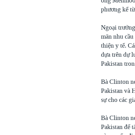
ông Mehmood 
phương kể từ
Ngoại trưởng
mãn nhu cầu n
thiện y tế. C
dựa trên dự l
Pakistan tro
Bà Clinton n
Pakistan và 
sự cho các gi
Bà Clinton n
Pakistan để 