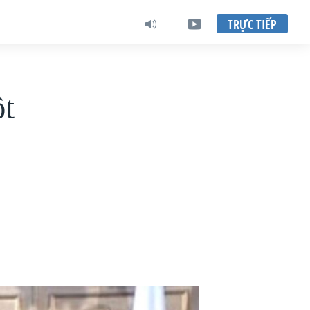
TRỰC TIẾP
ột