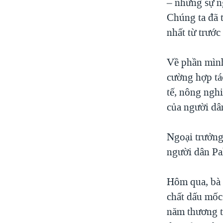
– những sự n
Chúng ta đã t
nhất từ trước 
Về phần mình
cường hợp tá
tế, nông nghi
của người dâ
Ngoại trưởng
người dân Pa
Hôm qua, bà 
chất dấu mốc
năm thương t