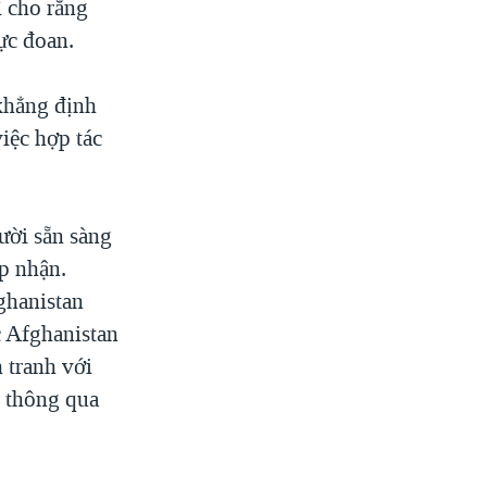
ì cho rằng
ực đoan.
 khẳng định
iệc hợp tác
ười sẵn sàng
p nhận.
ghanistan
c Afghanistan
 tranh với
i thông qua