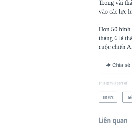
Trong vài th
vào các lực 
Hơn 50 binh s
tháng 6 là th
cuộc chiến A
Chia sẻ
This item is part of
Tin tức
Thế
Liên quan