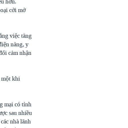
ều hơn.
hoại cởi mở
ằng việc tăng
điện năng, y
 đổi cảm nhận
 một khi
g mại có tính
ược sau nhiều
các nhà lãnh