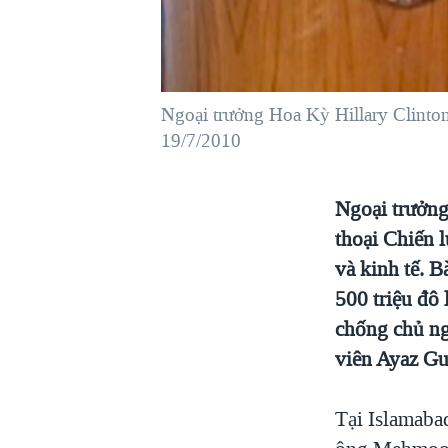
VIỆT NAM
NGƯ DÂN VIỆT VÀ LÀN SÓNG
TRỘM HẢI SÂM
Ngoại trưởng Hoa Kỳ Hillary Clinto
BÊN KIA QUỐC LỘ: TIẾNG VỌNG
TỪ NÔNG THÔN MỸ
19/7/2010
QUAN HỆ VIỆT MỸ
Ngoại trưởng
thoại Chiến 
và kinh tế. B
500 triệu đô 
chống chủ ng
viên Ayaz Gu
Tại Islamabad