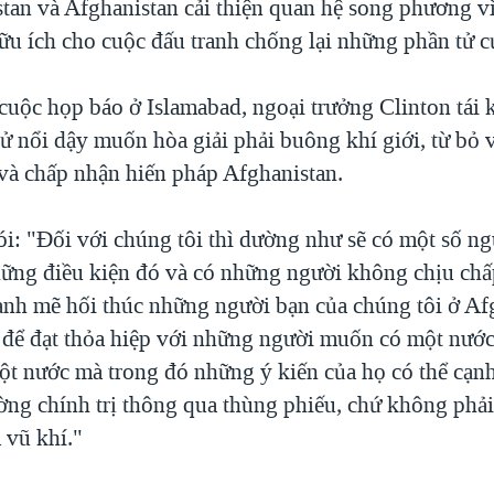
stan và Afghanistan cải thiện quan hệ song phương v
hữu ích cho cuộc đấu tranh chống lại những phần tử c
 cuộc họp báo ở Islamabad, ngoại trưởng Clinton tái
ử nổi dậy muốn hòa giải phải buông khí giới, từ bỏ v
 và chấp nhận hiến pháp Afghanistan.
ói: "Đối với chúng tôi thì dường như sẽ có một số ng
ững điều kiện đó và có những người không chịu chấ
nh mẽ hối thúc những người bạn của chúng tôi ở Af
p để đạt thỏa hiệp với những người muốn có một nướ
ột nước mà trong đó những ý kiến của họ có thể cạnh
ường chính trị thông qua thùng phiếu, chứ không phả
 vũ khí."