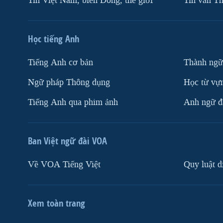
Tin Việt Nam, biển Đông, thế giới
Tin vắn Th
Học tiếng Anh
Tiếng Anh cơ bản
Thành ngữ
Ngữ pháp Thông dụng
Học từ vựn
Tiếng Anh qua phim ảnh
Anh ngữ đặ
Ban Việt ngữ đài VOA
Về VOA Tiếng Việt
Quy luật d
Xem toàn trang