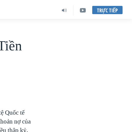
TRỰC TIẾP
Tiền
tệ Quốc tế
khoản nợ của
iều thập kỷ.