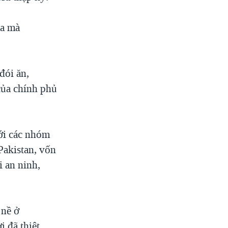
la mà
đói ăn,
của chính phủ
với các nhóm
Pakistan, vốn
i an ninh,
 nề ở
 đã thiệt