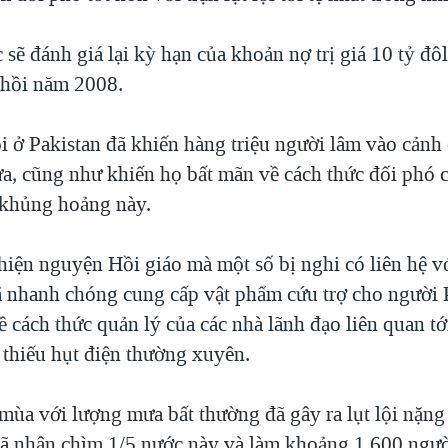
 sẽ đánh giá lại kỳ hạn của khoản nợ trị giá 10 tỷ đô
 hồi năm 2008.
ội ở Pakistan đã khiến hàng triệu người lâm vào cảnh 
a, cũng như khiến họ bất mãn về cách thức đối phó 
 khủng hoảng này.
thiện nguyện Hồi giáo mà một số bị nghi có liên hệ 
ã nhanh chóng cung cấp vật phẩm cứu trợ cho người 
ề cách thức quản lý của các nhà lãnh đạo liên quan tớ
 thiếu hụt điện thường xuyên.
mùa với lượng mưa bất thường đã gây ra lụt lội nặng
đã nhận chìm 1/5 nước này và làm khoảng 1.600 người