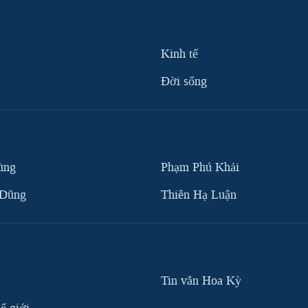
Kinh tế
Ðời sống
ùng
Phạm Phú Khải
 Dũng
Thiên Hạ Luận
Tin vắn Hoa Kỳ