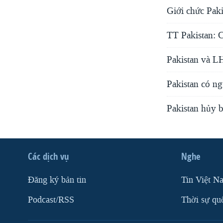
Giới chức Paki
TT Pakistan: C
Pakistan và LH
Pakistan có ng
Pakistan hủy 
Các dịch vụ
Nghe
Ðăng ký bản tin
Tin Việt N
Podcast/RSS
Thời sự qu