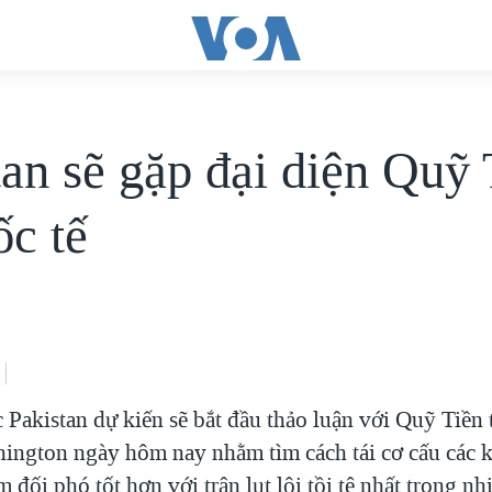
tan sẽ gặp đại diện Quỹ 
ốc tế
 Pakistan dự kiến sẽ bắt đầu thảo luận với Quỹ Tiền 
ington ngày hôm nay nhằm tìm cách tái cơ cấu các 
 đối phó tốt hơn với trận lụt lội tồi tệ nhất trong nh