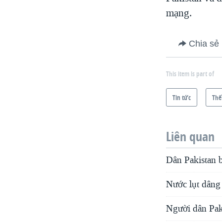
VIỆT NAM
mạng.
NGƯ DÂN VIỆT VÀ LÀN SÓNG
TRỘM HẢI SÂM
Chia sẻ
BÊN KIA QUỐC LỘ: TIẾNG VỌNG
TỪ NÔNG THÔN MỸ
This item is part of
QUAN HỆ VIỆT MỸ
Tin tức
Thế
Liên quan
Dân Pakistan b
Nước lụt dâng
Người dân Paki