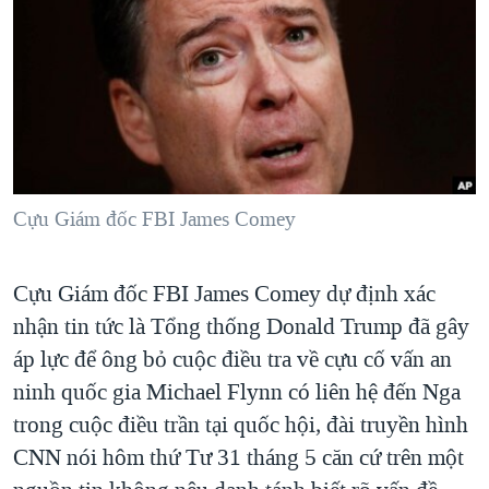
TẠI
VIDEO
"Tìm"
NGƯỜI VIỆT HẢI NGOẠI
HÀNH TRÌNH BẦU CỬ 2024
NGHE
ĐỜI SỐNG
MỘT NĂM CHIẾN TRANH TẠI DẢI GAZA
KINH TẾ
MẠNG XÃ HỘI
GIẢI MÃ VÀNH ĐAI & CON ĐƯỜNG
KHOA HỌC
NGÀY TỊ NẠN THẾ GIỚI
SỨC KHOẺ
TRỊNH VĨNH BÌNH - NGƯỜI HẠ 'BÊN THẮNG CUỘC'
Cựu Giám đốc FBI James Comey
Ngôn ngữ khác
VĂN HOÁ
GROUND ZERO – XƯA VÀ NAY
THỂ THAO
CHI PHÍ CHIẾN TRANH AFGHANISTAN
Cựu Giám đốc FBI James Comey dự định xác
GIÁO DỤC
CÁC GIÁ TRỊ CỘNG HÒA Ở VIỆT NAM
nhận tin tức là Tổng thống Donald Trump đã gây
áp lực để ông bỏ cuộc điều tra về cựu cố vấn an
THƯỢNG ĐỈNH TRUMP-KIM TẠI VIỆT NAM
ninh quốc gia Michael Flynn có liên hệ đến Nga
TRỊNH VĨNH BÌNH VS. CHÍNH PHỦ VIỆT NAM
trong cuộc điều trần tại quốc hội, đài truyền hình
NGƯ DÂN VIỆT VÀ LÀN SÓNG TRỘM HẢI SÂM
CNN nói hôm thứ Tư 31 tháng 5 căn cứ trên một
BÊN KIA QUỐC LỘ: TIẾNG VỌNG TỪ NÔNG THÔN MỸ