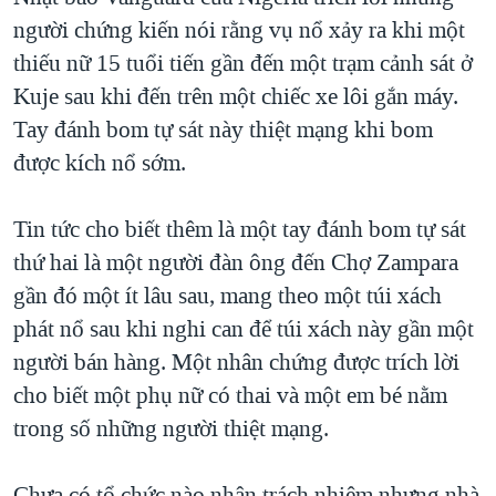
người chứng kiến nói rằng vụ nổ xảy ra khi một
QUAN HỆ VIỆT MỸ
thiếu nữ 15 tuổi tiến gần đến một trạm cảnh sát ở
Kuje sau khi đến trên một chiếc xe lôi gắn máy.
Tay đánh bom tự sát này thiệt mạng khi bom
được kích nổ sớm.
Tin tức cho biết thêm là một tay đánh bom tự sát
thứ hai là một người đàn ông đến Chợ Zampara
gần đó một ít lâu sau, mang theo một túi xách
phát nổ sau khi nghi can để túi xách này gần một
người bán hàng. Một nhân chứng được trích lời
cho biết một phụ nữ có thai và một em bé nằm
trong số những người thiệt mạng.
Chưa có tổ chức nào nhận trách nhiệm nhưng nhà