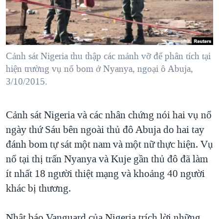
TẠI
VIDEO
"Tìm"
NGƯỜI VIỆT HẢI NGOẠI
HÀNH TRÌNH BẦU CỬ 2024
NGHE
ĐỜI SỐNG
MỘT NĂM CHIẾN TRANH TẠI DẢI GAZA
KINH TẾ
MẠNG XÃ HỘI
Cảnh sát Nigeria thu thập các mảnh vỡ để phân tích tại
GIẢI MÃ VÀNH ĐAI & CON ĐƯỜNG
KHOA HỌC
hiện trường vụ nổ bom ở Nyanya, ngoại ô Abuja,
NGÀY TỊ NẠN THẾ GIỚI
3/10/2015.
SỨC KHOẺ
TRỊNH VĨNH BÌNH - NGƯỜI HẠ 'BÊN THẮNG CUỘC'
Ngôn ngữ khác
VĂN HOÁ
GROUND ZERO – XƯA VÀ NAY
Cảnh sát Nigeria và các nhân chứng nói hai vụ nổ
THỂ THAO
CHI PHÍ CHIẾN TRANH AFGHANISTAN
ngày thứ Sáu bên ngoài thủ đô Abuja do hai tay
GIÁO DỤC
đánh bom tự sát một nam và một nữ thực hiện. Vụ
CÁC GIÁ TRỊ CỘNG HÒA Ở VIỆT NAM
nổ tại thị trấn Nyanya và Kuje gần thủ đô đã làm
THƯỢNG ĐỈNH TRUMP-KIM TẠI VIỆT NAM
ít nhất 18 người thiệt mạng và khoảng 40 người
TRỊNH VĨNH BÌNH VS. CHÍNH PHỦ VIỆT NAM
khác bị thương.
NGƯ DÂN VIỆT VÀ LÀN SÓNG TRỘM HẢI SÂM
BÊN KIA QUỐC LỘ: TIẾNG VỌNG TỪ NÔNG THÔN MỸ
Nhật báo Vanguard của Nigeria trích lời những