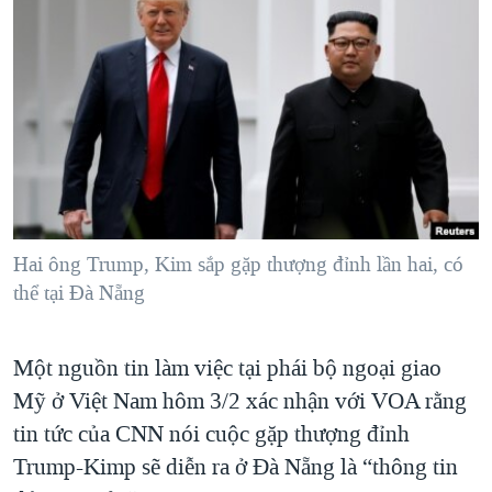
TẠI
VIDEO
"Tìm"
NGƯỜI VIỆT HẢI NGOẠI
HÀNH TRÌNH BẦU CỬ 2024
NGHE
ĐỜI SỐNG
MỘT NĂM CHIẾN TRANH TẠI DẢI GAZA
KINH TẾ
MẠNG XÃ HỘI
GIẢI MÃ VÀNH ĐAI & CON ĐƯỜNG
KHOA HỌC
NGÀY TỊ NẠN THẾ GIỚI
SỨC KHOẺ
TRỊNH VĨNH BÌNH - NGƯỜI HẠ 'BÊN THẮNG CUỘC'
Ngôn ngữ khác
VĂN HOÁ
GROUND ZERO – XƯA VÀ NAY
THỂ THAO
Hai ông Trump, Kim sắp gặp thượng đỉnh lần hai, có
CHI PHÍ CHIẾN TRANH AFGHANISTAN
thể tại Đà Nẵng
GIÁO DỤC
CÁC GIÁ TRỊ CỘNG HÒA Ở VIỆT NAM
THƯỢNG ĐỈNH TRUMP-KIM TẠI VIỆT NAM
Một nguồn tin làm việc tại phái bộ ngoại giao
Mỹ ở Việt Nam hôm 3/2 xác nhận với VOA rằng
TRỊNH VĨNH BÌNH VS. CHÍNH PHỦ VIỆT NAM
tin tức của CNN nói cuộc gặp thượng đỉnh
NGƯ DÂN VIỆT VÀ LÀN SÓNG TRỘM HẢI SÂM
Trump-Kimp sẽ diễn ra ở Đà Nẵng là “thông tin
BÊN KIA QUỐC LỘ: TIẾNG VỌNG TỪ NÔNG THÔN MỸ