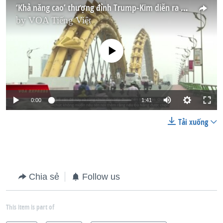
‘Khả năng cao’ thượng đỉnh Trump-Kim diễn ra ở Đà Nẵng
by
VOA Tiếng Việt
No media source currently available
0:00
1:41
Tải xuống
Chia sẻ
Follow us
This item is part of