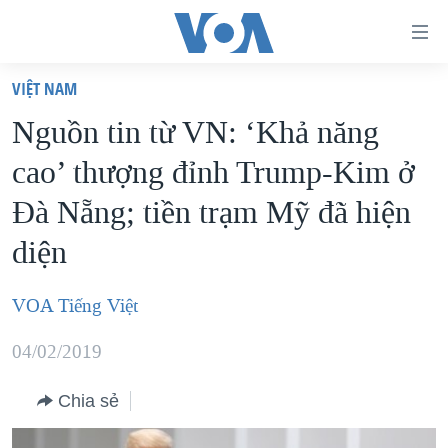
Đường
dẫn
VIỆT NAM
truy
TRANG CHỦ
Nguồn tin từ VN: ‘Khả năng
cập
VIỆT NAM
cao’ thượng đỉnh Trump-Kim ở
Tới
HOA KỲ
nội
Đà Nẵng; tiền trạm Mỹ đã hiện
BIỂN ĐÔNG
dung
diện
THẾ GIỚI
chính
BLOG
Tới
VOA Tiếng Việt
điều
DIỄN ĐÀN
hướng
04/02/2019
MỤC
chính
CHUYÊN ĐỀ
TỰ DO BÁO CHÍ
Chia sẻ
Đi
HỌC TIẾNG ANH
VẠCH TRẦN TIN GIẢ
CHIẾN TRANH THƯƠNG MẠI CỦA MỸ: QUÁ KHỨ VÀ HIỆN
tới