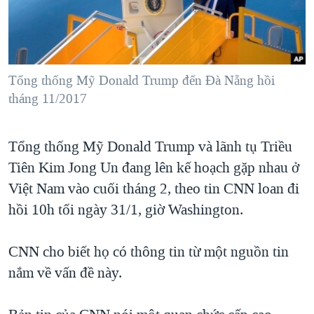
TẠI
VIDEO
"Tìm"
NGƯỜI VIỆT HẢI NGOẠI
HÀNH TRÌNH BẦU CỬ 2024
NGHE
ĐỜI SỐNG
MỘT NĂM CHIẾN TRANH TẠI DẢI GAZA
KINH TẾ
MẠNG XÃ HỘI
Tổng thống Mỹ Donald Trump đến Đà Nẵng hồi
GIẢI MÃ VÀNH ĐAI & CON ĐƯỜNG
KHOA HỌC
tháng 11/2017
NGÀY TỊ NẠN THẾ GIỚI
SỨC KHOẺ
TRỊNH VĨNH BÌNH - NGƯỜI HẠ 'BÊN THẮNG CUỘC'
Ngôn ngữ khác
VĂN HOÁ
Tổng thống Mỹ Donald Trump và lãnh tụ Triều
GROUND ZERO – XƯA VÀ NAY
Tiên Kim Jong Un đang lên kế hoạch gặp nhau ở
THỂ THAO
CHI PHÍ CHIẾN TRANH AFGHANISTAN
Việt Nam vào cuối tháng 2, theo tin CNN loan đi
GIÁO DỤC
CÁC GIÁ TRỊ CỘNG HÒA Ở VIỆT NAM
hồi 10h tối ngày 31/1, giờ Washington.
THƯỢNG ĐỈNH TRUMP-KIM TẠI VIỆT NAM
CNN cho biết họ có thông tin từ một nguồn tin
TRỊNH VĨNH BÌNH VS. CHÍNH PHỦ VIỆT NAM
nắm về vấn đề này.
NGƯ DÂN VIỆT VÀ LÀN SÓNG TRỘM HẢI SÂM
BÊN KIA QUỐC LỘ: TIẾNG VỌNG TỪ NÔNG THÔN MỸ