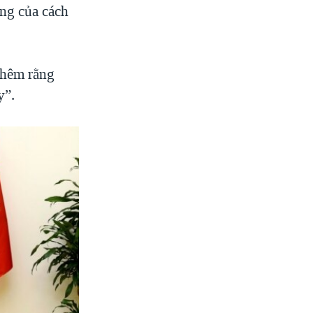
ng của cách
thêm rằng
y”.