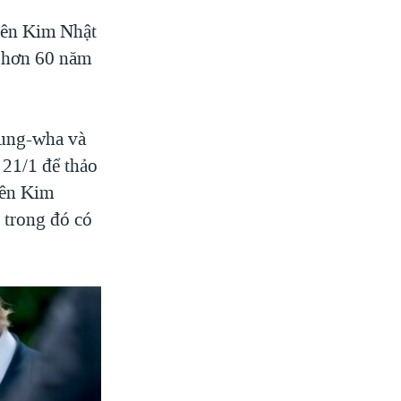
Tiên Kim Nhật
m hơn 60 năm
yung-wha và
21/1 để thảo
iên Kim
 trong đó có