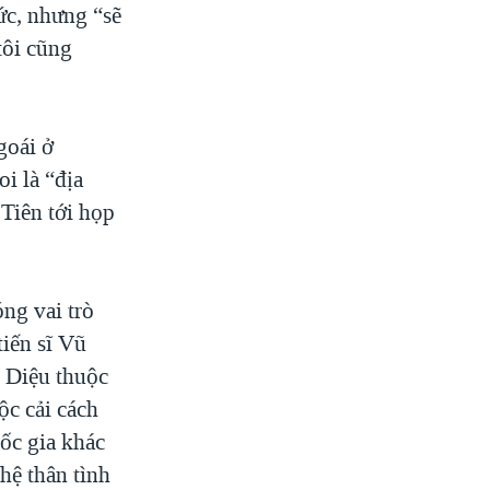
ức, nhưng “sẽ
tôi cũng
goái ở
i là “địa
Tiên tới họp
ng vai trò
tiến sĩ Vũ
 Diệu thuộc
ộc cải cách
uốc gia khác
hệ thân tình