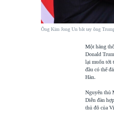
VIỆT NAM
NGƯ DÂN VIỆT VÀ LÀN SÓNG
TRỘM HẢI SÂM
Ông Kim Jong Un bắt tay ông Trump 
BÊN KIA QUỐC LỘ: TIẾNG VỌNG
TỪ NÔNG THÔN MỸ
QUAN HỆ VIỆT MỸ
Một hãng thô
Donald Trump
lại muốn tới
đầu có thể đ
Hàn.
Nguyên thủ M
Diễn đàn hợp
thủ đô của V