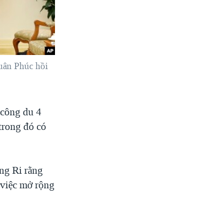
uân Phúc hồi
 công du 4
trong đó có
ng Ri rằng
 việc mở rộng