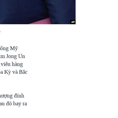
.
thống Mỹ
Kim Jong Un
 viên hàng
oa Kỳ và Bắc
hượng đỉnh
au đó bay ra