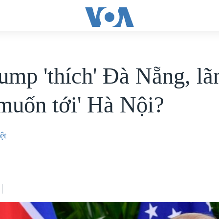
ump 'thích' Đà Nẵng, lã
muốn tới' Hà Nội?
ệt