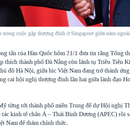
trong cuộc gặp thượng đỉnh ở Singapore giữa năm ngoái
ng tấn của Hàn Quốc hôm 21/1 đưa tin rằng Tổng 
 thích thành phố Đà Nẵng còn lãnh tụ Triều Tiên 
 thủ đô Hà Nội, giữa lúc Việt Nam đang trở thành ứng
ăng cai hội nghị thượng đỉnh lần hai giữa lãnh đạo H
ỹ từng tới thành phố miền Trung để dự Hội nghị T
 tác kinh tế châu Á – Thái Bình Dương (APEC) rồi s
iệt Nam để thăm chính thức.