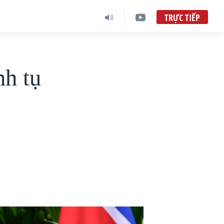
TRỰC TIẾP
nh tụ