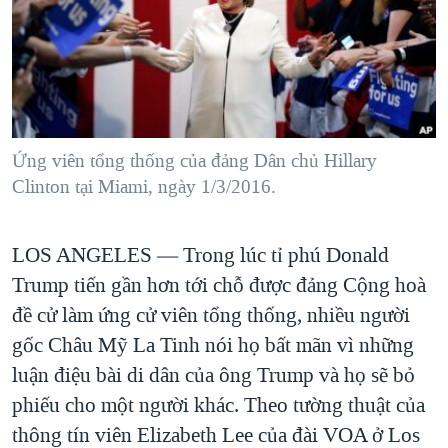
TẠI
VIDEO
"Tìm"
NGƯỜI VIỆT HẢI NGOẠI
HÀNH TRÌNH BẦU CỬ 2024
NGHE
ĐỜI SỐNG
MỘT NĂM CHIẾN TRANH TẠI DẢI GAZA
KINH TẾ
MẠNG XÃ HỘI
GIẢI MÃ VÀNH ĐAI & CON ĐƯỜNG
KHOA HỌC
NGÀY TỊ NẠN THẾ GIỚI
Ứng viên tổng thống của đảng Dân chủ Hillary
SỨC KHOẺ
Clinton tại Miami, ngày 1/3/2016.
TRỊNH VĨNH BÌNH - NGƯỜI HẠ 'BÊN THẮNG CUỘC'
Ngôn ngữ khác
VĂN HOÁ
GROUND ZERO – XƯA VÀ NAY
THỂ THAO
LOS ANGELES —
Trong lúc tỉ phú Donald
CHI PHÍ CHIẾN TRANH AFGHANISTAN
GIÁO DỤC
Trump tiến gần hơn tới chỗ được đảng Cộng hoà
CÁC GIÁ TRỊ CỘNG HÒA Ở VIỆT NAM
đề cử làm ứng cử viên tổng thống, nhiều người
THƯỢNG ĐỈNH TRUMP-KIM TẠI VIỆT NAM
gốc Châu Mỹ La Tinh nói họ bất mãn vì những
TRỊNH VĨNH BÌNH VS. CHÍNH PHỦ VIỆT NAM
luận điệu bài di dân của ông Trump và họ sẽ bỏ
phiếu cho một người khác. Theo tường thuật của
NGƯ DÂN VIỆT VÀ LÀN SÓNG TRỘM HẢI SÂM
thông tín viên Elizabeth Lee của đài VOA ở Los
BÊN KIA QUỐC LỘ: TIẾNG VỌNG TỪ NÔNG THÔN MỸ