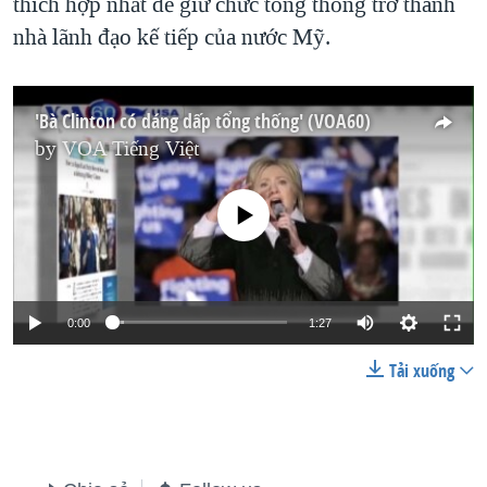
thích hợp nhất để giữ chức tổng thống trở thành
nhà lãnh đạo kế tiếp của nước Mỹ.
'Bà Clinton có dáng dấp tổng thống' (VOA60)
by
VOA Tiếng Việt
No media source currently available
0:00
1:27
Tải xuống