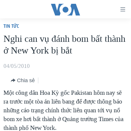
Đường
dẫn
TIN TỨC
truy
TRANG CHỦ
Nghi can vụ đánh bom bất thành
cập
VIỆT NAM
ở New York bị bắt
Tới
HOA KỲ
nội
BIỂN ĐÔNG
04/05/2010
dung
THẾ GIỚI
chính
Chia sẻ
BLOG
Tới
Một công dân Hoa Kỳ gốc Pakistan hôm nay sẽ
điều
DIỄN ĐÀN
ra trước một tòa án liên bang để được thông báo
hướng
MỤC
những cáo trạng chính thức liên quan tới vụ nổ
chính
CHUYÊN ĐỀ
TỰ DO BÁO CHÍ
bom xe hơi bất thành ở Quảng trường Times của
Đi
HỌC TIẾNG ANH
thành phố New York.
VẠCH TRẦN TIN GIẢ
CHIẾN TRANH THƯƠNG MẠI CỦA MỸ: QUÁ KHỨ VÀ HIỆN
tới