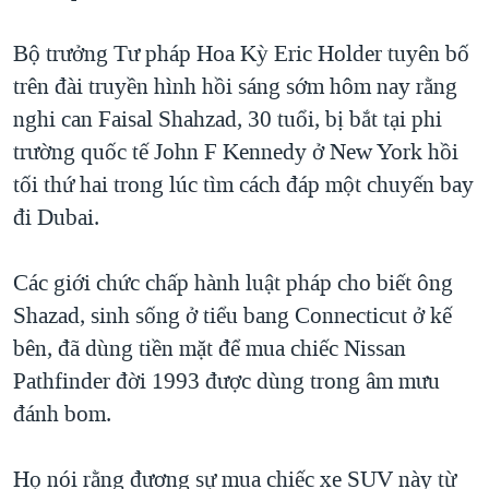
TẠI
VIDEO
"Tìm"
NGƯỜI VIỆT HẢI NGOẠI
HÀNH TRÌNH BẦU CỬ 2024
Bộ trưởng Tư pháp Hoa Kỳ Eric Holder tuyên bố
NGHE
ĐỜI SỐNG
trên đài truyền hình hồi sáng sớm hôm nay rằng
MỘT NĂM CHIẾN TRANH TẠI DẢI GAZA
KINH TẾ
nghi can Faisal Shahzad, 30 tuổi, bị bắt tại phi
MẠNG XÃ HỘI
GIẢI MÃ VÀNH ĐAI & CON ĐƯỜNG
KHOA HỌC
trường quốc tế John F Kennedy ở New York hồi
NGÀY TỊ NẠN THẾ GIỚI
tối thứ hai trong lúc tìm cách đáp một chuyến bay
SỨC KHOẺ
TRỊNH VĨNH BÌNH - NGƯỜI HẠ 'BÊN THẮNG CUỘC'
đi Dubai.
Ngôn ngữ khác
VĂN HOÁ
GROUND ZERO – XƯA VÀ NAY
THỂ THAO
Các giới chức chấp hành luật pháp cho biết ông
CHI PHÍ CHIẾN TRANH AFGHANISTAN
GIÁO DỤC
Shazad, sinh sống ở tiểu bang Connecticut ở kế
CÁC GIÁ TRỊ CỘNG HÒA Ở VIỆT NAM
bên, đã dùng tiền mặt để mua chiếc Nissan
THƯỢNG ĐỈNH TRUMP-KIM TẠI VIỆT NAM
Pathfinder đời 1993 được dùng trong âm mưu
TRỊNH VĨNH BÌNH VS. CHÍNH PHỦ VIỆT NAM
đánh bom.
NGƯ DÂN VIỆT VÀ LÀN SÓNG TRỘM HẢI SÂM
Họ nói rằng đương sự mua chiếc xe SUV này từ
BÊN KIA QUỐC LỘ: TIẾNG VỌNG TỪ NÔNG THÔN MỸ