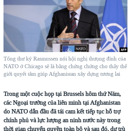
TẠI
VIDEO
"Tìm"
NGƯỜI VIỆT HẢI NGOẠI
HÀNH TRÌNH BẦU CỬ 2024
NGHE
ĐỜI SỐNG
MỘT NĂM CHIẾN TRANH TẠI DẢI GAZA
KINH TẾ
MẠNG XÃ HỘI
GIẢI MÃ VÀNH ĐAI & CON ĐƯỜNG
KHOA HỌC
NGÀY TỊ NẠN THẾ GIỚI
SỨC KHOẺ
TRỊNH VĨNH BÌNH - NGƯỜI HẠ 'BÊN THẮNG CUỘC'
Tổng thư ký Rasmussen nói hội nghị thưọng đỉnh của
Ngôn ngữ khác
VĂN HOÁ
GROUND ZERO – XƯA VÀ NAY
NATO ở Chicago sẽ là bằng chứng chứng cho thấy thế
THỂ THAO
giới quyết tâm giúp Afghanistan xây dựng tương lai
CHI PHÍ CHIẾN TRANH AFGHANISTAN
GIÁO DỤC
CÁC GIÁ TRỊ CỘNG HÒA Ở VIỆT NAM
Trong một cuộc họp tại Brussels hôm thứ Năm,
THƯỢNG ĐỈNH TRUMP-KIM TẠI VIỆT NAM
các Ngoại trưởng của liên minh tại Afghanistan
TRỊNH VĨNH BÌNH VS. CHÍNH PHỦ VIỆT NAM
do NATO dẫn đầu đã tái cam kết tiếp tục hỗ trợ
NGƯ DÂN VIỆT VÀ LÀN SÓNG TRỘM HẢI SÂM
chính phủ và lực lượng an ninh nước này trong
thời gian chuyển quyền toàn bộ và sau đó, dự trù
BÊN KIA QUỐC LỘ: TIẾNG VỌNG TỪ NÔNG THÔN MỸ