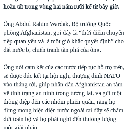
hoàn tất trong vòng hai năm rưỡi kể từ bây giờ.
QUAN HỆ VIỆT MỸ
Ông Abdul Rahim Wardak, Bộ trưởng Quốc
phòng Afghanistan, gọi đây là “thời điểm chuyển
tiếp quan yếu và là một giờ khắc quyết định” cho
đất nước bị chiến tranh tàn phá của ông.
Ông nói cam kết của các nước tiếp tục hỗ trợ trên,
sẽ được đúc kết tại hội nghị thượng đỉnh NATO
vào tháng tới, giúp nhân dân Afghanistan an tâm
về tình trạng an ninh trong tương lai, và gửi một
thông điệp đến các nhóm phiến quân, rằng họ
đừng mong hiện diện nước ngoài tại đây sẽ chấm
dứt toàn bộ và họ phải nghĩ đến thương lượng
một giải pháp.