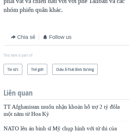
phải vất vả chiến đấu với với phe Taliban và các
nhóm phiến quân khác.
Chia sẻ
Follow us
This item is part of
Tin tức
Thế giới
Châu Á-Thái Bình Dương
Liên quan
TT Afghanistan muốn nhận khoản hỗ trợ 2 tỷ đôla
một năm từ Hoa Kỳ
NATO lên án binh sĩ Mỹ chụp hình với tử thi của