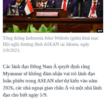
TẠI
VIDEO
"Tìm"
NGƯỜI VIỆT HẢI NGOẠI
HÀNH TRÌNH BẦU CỬ 2024
NGHE
ĐỜI SỐNG
MỘT NĂM CHIẾN TRANH TẠI DẢI GAZA
KINH TẾ
MẠNG XÃ HỘI
GIẢI MÃ VÀNH ĐAI & CON ĐƯỜNG
KHOA HỌC
NGÀY TỊ NẠN THẾ GIỚI
Tổng thống Indonesia Joko Widodo (giữa) khai mạc
SỨC KHOẺ
Hội nghị thượng đỉnh ASEAN tại Jakarta, ngày
TRỊNH VĨNH BÌNH - NGƯỜI HẠ 'BÊN THẮNG CUỘC'
Ngôn ngữ khác
VĂN HOÁ
5/9/2023.
GROUND ZERO – XƯA VÀ NAY
THỂ THAO
CHI PHÍ CHIẾN TRANH AFGHANISTAN
GIÁO DỤC
Các lãnh đạo Đông Nam Á quyết định rằng
CÁC GIÁ TRỊ CỘNG HÒA Ở VIỆT NAM
Myanmar sẽ không đảm nhận vai trò lãnh đạo
THƯỢNG ĐỈNH TRUMP-KIM TẠI VIỆT NAM
luân phiên trong ASEAN như dự kiến vào năm
TRỊNH VĨNH BÌNH VS. CHÍNH PHỦ VIỆT NAM
2026, các nhà ngoại giao châu Á và một nhà lãnh
đạo cho biết ngày 5/9.
NGƯ DÂN VIỆT VÀ LÀN SÓNG TRỘM HẢI SÂM
BÊN KIA QUỐC LỘ: TIẾNG VỌNG TỪ NÔNG THÔN MỸ