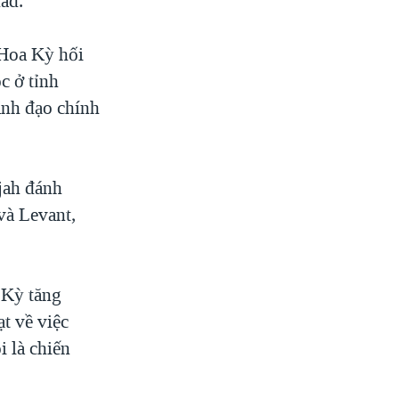
ad.
 Hoa Kỳ hối
c ở tỉnh
ãnh đạo chính
jah đánh
và Levant,
 Kỳ tăng
t về việc
i là chiến