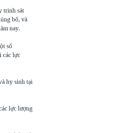
 trinh sát
hủng bố, và
năm nay.
ột số
i các lực
à hy sinh tại
các lực lượng