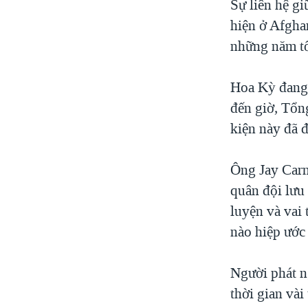
Sự liên hệ gi
hiện ở Afgha
những năm tổ
Hoa Kỳ đang 
đến giờ, Tổn
kiện này đã 
Ông Jay Carn
quân đội lưu
luyện và vai
nào hiệp ước
Người phát n
thời gian vài