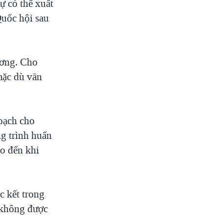
tự có thể xuất
Quốc hội sau
ương. Cho
mặc dù văn
oạch cho
ng trình huấn
o đến khi
c kết trong
n không được