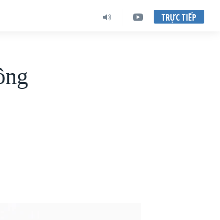
TRỰC TIẾP
ông