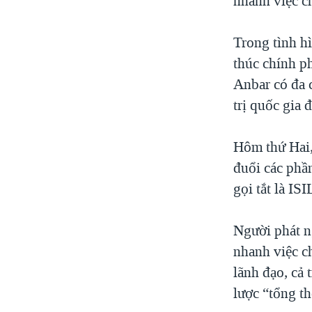
nhanh việc c
Trong tình h
thúc chính p
Anbar có đa 
trị quốc gia 
Hôm thứ Hai,
đuổi các phầ
gọi tắt là ISI
Người phát n
nhanh việc c
lãnh đạo, cả 
lược “tổng th