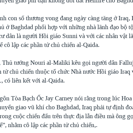
huyển giao phi đạn không đối đất Hellfire cho Baghd
ình con số thương vong đang ngày càng tăng ở Iraq,
hủ ở Baghdad phối hợp với những nhà lãnh đạo bộ tộ
cư dân là người Hồi giáo Sunni và với các nhân vật l
để cô lập các phần tử chủ chiến al-Qaida.
 Thủ tướng Nouri al-Maliki kêu gọi người dân Fallu
n tử chủ chiến thuộc tổ chức Nhà nước Hồi giáo Iraq 
L, có liên kết với al-Qaida.
gôn Tòa Bạch Ốc Jay Carney nói rằng trong lúc Hoa
huyển giao vũ khí cho Baghdad, Iraq phải tự định đoạ
trong cuộc chiến đấu trên thực địa lẫn điều mà ông gọ
ể”, nhằm cô lập các phần tử chủ chiến,.