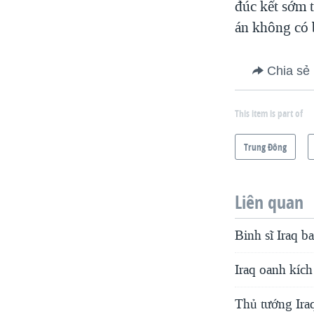
đúc kết sớm 
án không có 
Chia sẻ
This item is part of
Trung Ðông
Liên quan
Binh sĩ Iraq b
Iraq oanh kích
Thủ tướng Iraq