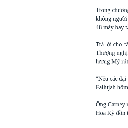
Trong chương
không người l
48 máy bay t
Trả lời cho 
Thượng nghị s
lượng Mỹ rút
"Nếu các đại
Fallujah hôm
Ông Carney n
Hoa Kỳ đồn t