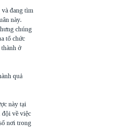
 và đang tìm
uân này.
 nhưng chúng
ủa tổ chức
 thành ở
thành quả
ợc này tại
 đội về việc
số nơi trong