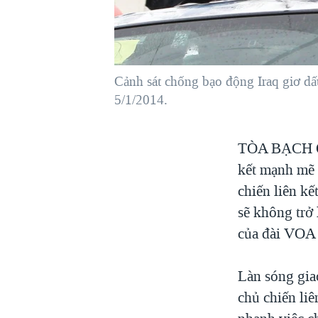
VIỆT NAM
NGƯ DÂN VIỆT VÀ LÀN SÓNG
TRỘM HẢI SÂM
Cảnh sát chống bạo động Iraq giơ dấu
BÊN KIA QUỐC LỘ: TIẾNG VỌNG
TỪ NÔNG THÔN MỸ
5/1/2014.
QUAN HỆ VIỆT MỸ
TÒA BẠCH
kết mạnh mẽ 
chiến liên k
sẽ không trở
của đài VOA 
Làn sóng giao
chủ chiến li