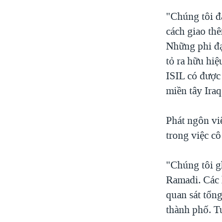
"Chúng tôi đ
cách giao th
Những phi đạ
tỏ ra hữu hiệ
ISIL có được
miền tây Iraq
Phát ngôn viê
trong việc cô
"Chúng tôi g
Ramadi. Các l
quan sát tổng
thành phố. T