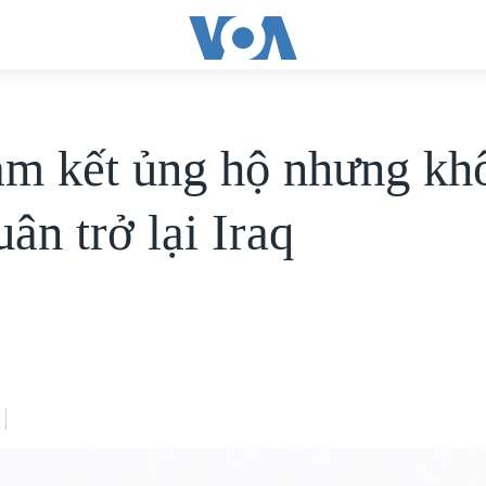
m kết ủng hộ nhưng kh
ân trở lại Iraq