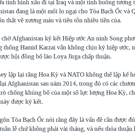
ữa tình hình xấu đi tại Iraq và một tình huống tương 
nistan đang là một mối lo ngại cho Tòa Bạch Ốc và 
n thất về xương máu và tiêu tốn nhiều tiền của.
chờ Afghanistan ký kết Hiệp ước An ninh Song ph
g thống Hamid Karzai vẫn không chịu ký hiệp ước, 
được hội đồng bô lão Loya Jirga chấp thuận.
ey lập lại rằng Hoa Kỳ và NATO không thể lập kế h
 lại Afghanistan sau năm 2014, trong đó có các chươ
 trò chống khủng bố của một số lực lượng Hoa Kỳ, ch
 này được ký kết.
gôn Tòa Bạch Ốc nói rằng đây là vấn đề cần được đú
 tuần lễ chứ không phải vài tháng, và nếu thỏa thuậ