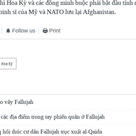
thì Hoa Kỳ và các đồng minh buộc phải bắt đầu tính
binh sĩ của Mỹ và NATO lưu lại Afghanistan.
Follow us
Print
Hoa Kỳ
ao vây Fallujah
 các địa điểm trong tay phiến quân ở Fallujah
 hối thúc cư dân Fallujah trục xuất al-Qaida