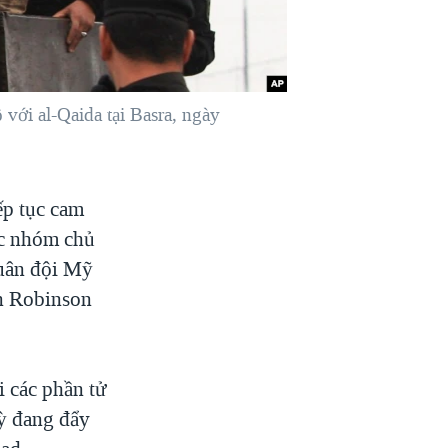
 với al-Qaida tại Basra, ngày
ếp tục cam
ác nhóm chủ
quân đội Mỹ
an Robinson
i các phần tử
Kỳ đang đẩy