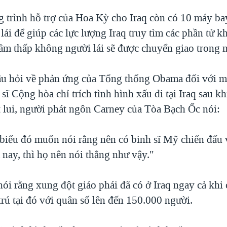
 trình hỗ trợ của Hoa Kỳ cho Iraq còn có 10 máy bay
ái để giúp các lực lượng Iraq truy tìm các phần tử k
ầm thấp không người lái sẽ được chuyển giao trong 
câu hỏi về phản ứng của Tổng thống Obama đối với m
ĩ Cộng hòa chỉ trích tình hình xấu đi tại Iraq sau kh
 lui, người phát ngôn Carney của Tòa Bạch Ốc nói:
 biểu đó muốn nói rằng nên có binh sĩ Mỹ chiến đấu v
 nay, thì họ nên nói thẳng như vậy."
ói rằng xung đột giáo phái đã có ở Iraq ngay cả khi 
rú tại đó với quân số lên đến 150.000 người.