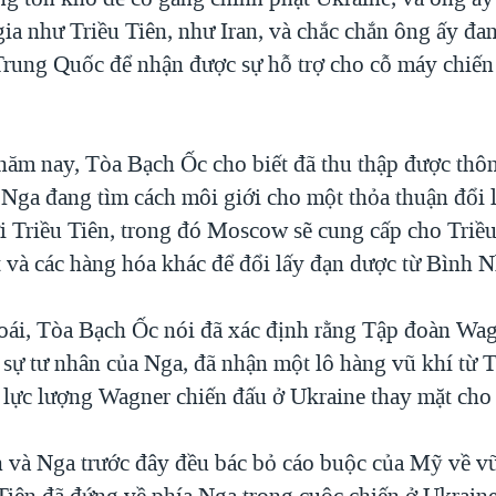
gia như Triều Tiên, như Iran, và chắc chắn ông ấy đa
 Trung Quốc để nhận được sự hỗ trợ cho cỗ máy chiến
năm nay, Tòa Bạch Ốc cho biết đã thu thập được thôn
 Nga đang tìm cách môi giới cho một thỏa thuận đổi 
ới Triều Tiên, trong đó Moscow sẽ cung cấp cho Triề
ết và các hàng hóa khác để đổi lấy đạn dược từ Bình 
ái, Tòa Bạch Ốc nói đã xác định rằng Tập đoàn Wag
 sự tư nhân của Nga, đã nhận một lô hàng vũ khí từ T
 lực lượng Wagner chiến đấu ở Ukraine thay mặt cho
n và Nga trước đây đều bác bỏ cáo buộc của Mỹ về v
 Tiên đã đứng về phía Nga trong cuộc chiến ở Ukrain