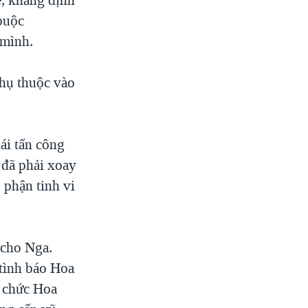
buộc
 mình.
hụ thuộc vào
ái tấn công
 đã phải xoay
 phận tinh vi
 cho Nga.
tình báo Hoa
n chức Hoa