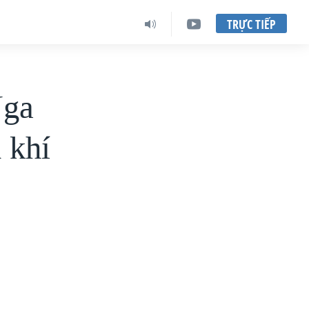
TRỰC TIẾP
Nga
 khí