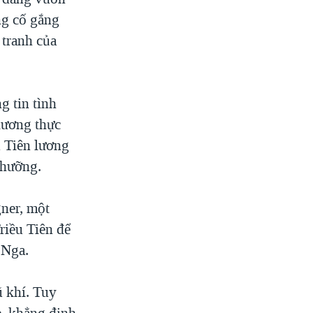
ng cố gắng
 tranh của
g tin tình
lương thực
u Tiên lương
Nhưỡng.
ner, một
riều Tiên để
 Nga.
ũ khí. Tuy
e, khẳng định