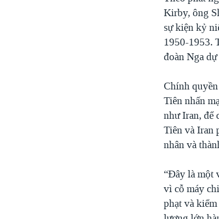
Kirby, ông S
sự kiện kỷ n
1950-1953. T
đoàn Nga dự 
Chính quyền 
Tiên nhấn mạ
như Iran, để 
Tiên và Iran 
nhân và thàn
“Đây là một 
vì cỗ máy ch
phạt và kiểm
lượng lớn hà