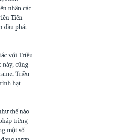
iên nhân các
riều Tiên
n đầu phái
ác với Triều
c này, cũng
raine. Triều
rình hạt
như thế nào
 pháp trừng
ng một số
y đang vươn