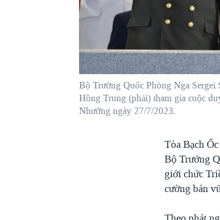
VIỆT NAM
NGƯ DÂN VIỆT VÀ LÀN SÓNG
TRỘM HẢI SÂM
BÊN KIA QUỐC LỘ: TIẾNG VỌNG
TỪ NÔNG THÔN MỸ
QUAN HỆ VIỆT MỸ
Bộ Trưởng Quốc Phòng Nga Sergei Sh
Hồng Trung (phải) tham gia cuộc duy
Nhưỡng ngày 27/7/2023.
Tòa Bạch Ốc 
Bộ Trưởng Qu
giới chức Tr
cường bán vũ
Theo phát ng