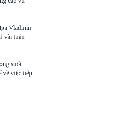
ung cấp vũ
Nga Vladimir
ỉ vài tuần
rong suốt
về việc tiếp