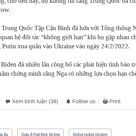
ng, cho đến nay, họ không tin rằng Trung Quốc đã c
cow.
 Trung Quốc Tập Cận Bình đã hứa với Tổng thống 
 quan hệ đối tác “không giới hạn” khi họ gặp nhau ch
g Putin xua quân vào Ukraine vào ngày 24/2/2022.
Biden đã nhiều lần công bố các phát hiện tình báo t
hằm chứng minh rằng Nga có những lựa chọn hạn chế 
Xem bình luận
(38)
Follow us
Print
âu Âu
Châu Á-Thái Bình Dương
Khủng hoảng Ukraine