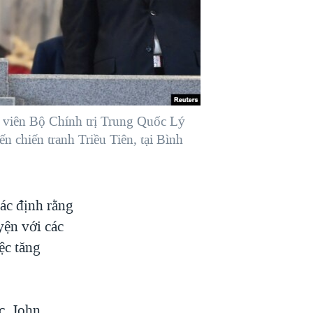
ỷ viên Bộ Chính trị Trung Quốc Lý
 chiến tranh Triều Tiên, tại Bình
ác định rằng
ện với các
ệc tăng
c, John