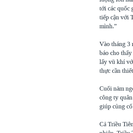
tới các quốc 
tiếp cận với
mình.”
Vào tháng 3 
báo cho thấy
lấy vũ khí v
thực cần thi
Cuối năm ngo
công ty quân
giúp củng cố
Cả Triều Tiê
nhiên, Triều