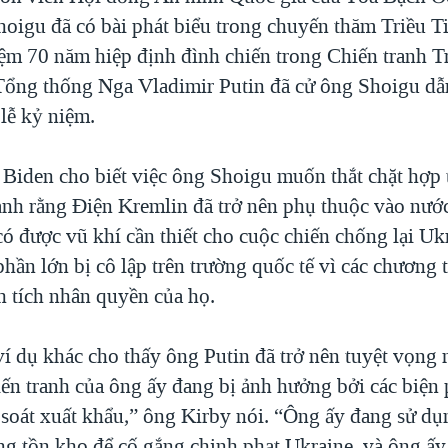
hoigu đã có bài phát biểu trong chuyến thăm Triều T
iệm 70 năm hiệp định đình chiến trong Chiến tranh T
ổng thống Nga Vladimir Putin đã cử ông Shoigu dẫ
lễ kỷ niệm.
Biden cho biết việc ông Shoigu muốn thắt chặt hợp t
nh rằng Điện Kremlin đã trở nên phụ thuộc vào nướ
có được vũ khí cần thiết cho cuộc chiến chống lại Uk
phần lớn bị cô lập trên trường quốc tế vì các chương t
h tích nhân quyền của họ.
ví dụ khác cho thấy ông Putin đã trở nên tuyệt vọng 
iến tranh của ông ấy đang bị ảnh hưởng bởi các biện
 soát xuất khẩu,” ông Kirby nói. “Ông ấy đang sử dụ
ng tồn kho để cố gắng chinh phạt Ukraine, và ông ấ