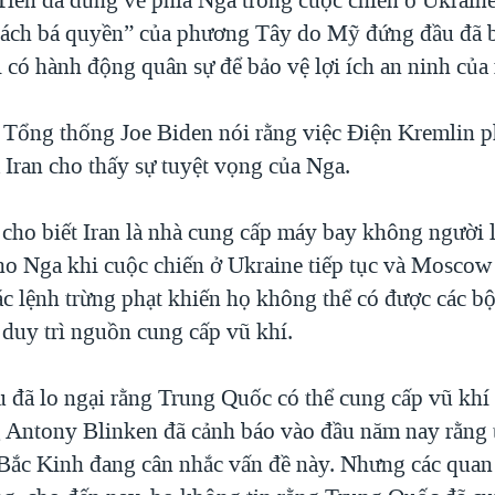
sách bá quyền” của phương Tây do Mỹ đứng đầu đã 
có hành động quân sự để bảo vệ lợi ích an ninh của
Tổng thống Joe Biden nói rằng việc Điện Kremlin p
 Iran cho thấy sự tuyệt vọng của Nga.
cho biết Iran là nhà cung cấp máy bay không người l
ho Nga khi cuộc chiến ở Ukraine tiếp tục và Moscow
ác lệnh trừng phạt khiến họ không thể có được các bộ
 duy trì nguồn cung cấp vũ khí.
u đã lo ngại rằng Trung Quốc có thể cung cấp vũ khí
 Antony Blinken đã cảnh báo vào đầu năm nay rằng 
Bắc Kinh đang cân nhắc vấn đề này. Nhưng các qua