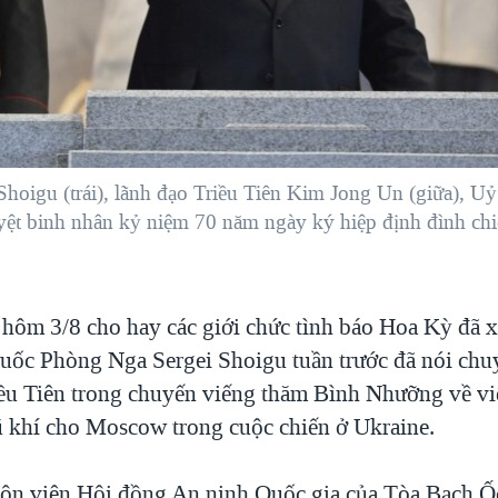
oigu (trái), lãnh đạo Triều Tiên Kim Jong Un (giữa), U
ệt binh nhân kỷ niệm 70 năm ngày ký hiệp định đình chiến
hôm 3/8 cho hay các giới chức tình báo Hoa Kỳ đã x
ốc Phòng Nga Sergei Shoigu tuần trước đã nói chuy
iều Tiên trong chuyến viếng thăm Bình Nhưỡng về vi
 khí cho Moscow trong cuộc chiến ở Ukraine.
ôn viên Hội đồng An ninh Quốc gia của Tòa Bạch Ố