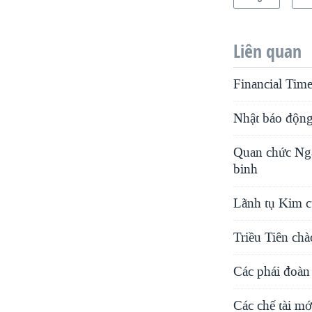
Liên quan
Financial Time
Nhật báo động
Quan chức Nga
binh
Lãnh tụ Kim củ
Triều Tiên ch
Các phái đoà
Các chế tài m