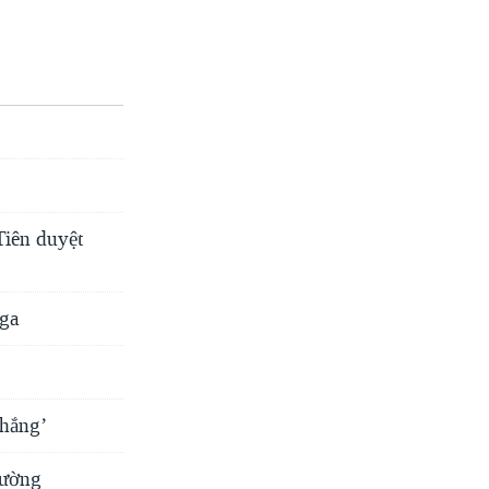
Tiên duyệt
Nga
hắng’
rường