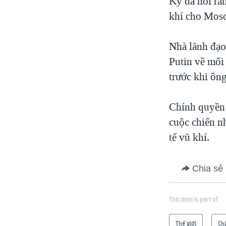
Kỳ đã nói rằ
khí cho Mos
Nhà lãnh đạo
Putin về mối
trước khi ôn
Chính quyền 
cuộc chiến n
tế vũ khí.
Chia sẻ
This item is part of
Thế giới
Ch