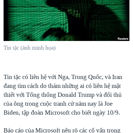
TẠI
VIDEO
"Tìm"
NGƯỜI VIỆT HẢI NGOẠI
HÀNH TRÌNH BẦU CỬ 2024
NGHE
ĐỜI SỐNG
MỘT NĂM CHIẾN TRANH TẠI DẢI GAZA
KINH TẾ
MẠNG XÃ HỘI
GIẢI MÃ VÀNH ĐAI & CON ĐƯỜNG
KHOA HỌC
NGÀY TỊ NẠN THẾ GIỚI
Tin tặc (ảnh minh họa)
SỨC KHOẺ
TRỊNH VĨNH BÌNH - NGƯỜI HẠ 'BÊN THẮNG CUỘC'
Ngôn ngữ khác
VĂN HOÁ
GROUND ZERO – XƯA VÀ NAY
THỂ THAO
Tin tặc có liên hệ với Nga, Trung Quốc, và Iran
CHI PHÍ CHIẾN TRANH AFGHANISTAN
GIÁO DỤC
đang tìm cách do thám những ai có liên hệ mật
CÁC GIÁ TRỊ CỘNG HÒA Ở VIỆT NAM
thiết với Tổng thống Donald Trump và đối thủ
THƯỢNG ĐỈNH TRUMP-KIM TẠI VIỆT NAM
của ông trong cuộc tranh cử năm nay là Joe
TRỊNH VĨNH BÌNH VS. CHÍNH PHỦ VIỆT NAM
Biden, tập đoàn Microsoft cho biết ngày 10/9.
NGƯ DÂN VIỆT VÀ LÀN SÓNG TRỘM HẢI SÂM
Báo cáo của Microsoft nêu rõ các cố vấn trong
BÊN KIA QUỐC LỘ: TIẾNG VỌNG TỪ NÔNG THÔN MỸ