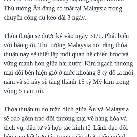
Thủ tướng Ấn đang có mặt tại Malaysia trong
QUAN HỆ VIỆT MỸ
chuyến công du kéo dài 3 ngày.
Thỏa thuận sẽ được ký vào ngày 31/1. Phát biểu
với báo giới, Thủ tướng Malaysia nói rằng thỏa
thuận này sẽ thiết lập mối quan hệ chiến lược và
vững mạnh hơn giữa hai nước. Kim ngạch thương
mại đôi bên hiện giờ ở mức khoảng 8 tỷ đô la mỗi
năm và số này sẽ tăng thành 15 tỷ Mỹ kim trong
vòng 5 năm tới.
Thỏa thuận tự do mậu dịch giữa Ấn và Malaysia
sẽ bao gồm trao đổi thương mại về hàng hóa và
dịch vụ, đầu tư và hợp tác kinh tế. Lãnh đạo đôi
bên cam kết hợp tác trong việc phát triển ngành