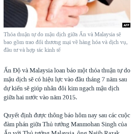
TẠI
VIDEO
"Tìm"
NGƯỜI VIỆT HẢI NGOẠI
HÀNH TRÌNH BẦU CỬ 2024
NGHE
ĐỜI SỐNG
MỘT NĂM CHIẾN TRANH TẠI DẢI GAZA
KINH TẾ
MẠNG XÃ HỘI
Thỏa thuận tự do mậu dịch giữa Ấn và Malaysia sẽ
GIẢI MÃ VÀNH ĐAI & CON ĐƯỜNG
KHOA HỌC
bao gồm trao đổi thương mại về hàng hóa và dịch vụ,
NGÀY TỊ NẠN THẾ GIỚI
đầu tư và hợp tác kinh tế
SỨC KHOẺ
TRỊNH VĨNH BÌNH - NGƯỜI HẠ 'BÊN THẮNG CUỘC'
Ngôn ngữ khác
VĂN HOÁ
GROUND ZERO – XƯA VÀ NAY
Ấn Độ và Malaysia loan báo một thỏa thuận tự do
THỂ THAO
CHI PHÍ CHIẾN TRANH AFGHANISTAN
mậu dịch sẽ có hiệu lực vào đầu tháng 7 năm sau
GIÁO DỤC
dự kiến sẽ giúp nhân đôi kim ngạch mậu dịch
CÁC GIÁ TRỊ CỘNG HÒA Ở VIỆT NAM
giữa hai nước vào năm 2015.
THƯỢNG ĐỈNH TRUMP-KIM TẠI VIỆT NAM
TRỊNH VĨNH BÌNH VS. CHÍNH PHỦ VIỆT NAM
Quyết định được thông báo hôm nay sau các cuộc
NGƯ DÂN VIỆT VÀ LÀN SÓNG TRỘM HẢI SÂM
đàm phán giữa Thủ tướng Manmohan Singh của
BÊN KIA QUỐC LỘ: TIẾNG VỌNG TỪ NÔNG THÔN MỸ
Ấn với Thủ tướng Malaysia, ông Najib Razak.