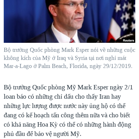
TẠI
VIDEO
"Tìm"
NGƯỜI VIỆT HẢI NGOẠI
HÀNH TRÌNH BẦU CỬ 2024
NGHE
ĐỜI SỐNG
MỘT NĂM CHIẾN TRANH TẠI DẢI GAZA
KINH TẾ
MẠNG XÃ HỘI
GIẢI MÃ VÀNH ĐAI & CON ĐƯỜNG
KHOA HỌC
NGÀY TỊ NẠN THẾ GIỚI
Bộ trưởng Quốc phòng Mark Esper nói về những cuộc
SỨC KHOẺ
không kích của Mỹ ở Iraq và Syria tại nơi nghỉ mát
TRỊNH VĨNH BÌNH - NGƯỜI HẠ 'BÊN THẮNG CUỘC'
Ngôn ngữ khác
VĂN HOÁ
Mar-a-Lago ở Palm Beach, Florida, ngày 29/12/2019.
GROUND ZERO – XƯA VÀ NAY
THỂ THAO
CHI PHÍ CHIẾN TRANH AFGHANISTAN
GIÁO DỤC
Bộ trưởng Quốc phòng Mỹ Mark Esper ngày 2/1
CÁC GIÁ TRỊ CỘNG HÒA Ở VIỆT NAM
loan báo có những chỉ dấu cho thấy Iran hay
THƯỢNG ĐỈNH TRUMP-KIM TẠI VIỆT NAM
những lực lượng được nước này ủng hộ có thể
TRỊNH VĨNH BÌNH VS. CHÍNH PHỦ VIỆT NAM
đang có kế hoạch tấn công thêm nữa và cho biết
có khả năng Hoa Kỳ có thể có những hành động
NGƯ DÂN VIỆT VÀ LÀN SÓNG TRỘM HẢI SÂM
phủ đầu để bảo vệ người Mỹ.
BÊN KIA QUỐC LỘ: TIẾNG VỌNG TỪ NÔNG THÔN MỸ