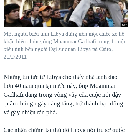
TẠI
VIDEO
"Tìm"
NGƯỜI VIỆT HẢI NGOẠI
HÀNH TRÌNH BẦU CỬ 2024
NGHE
ĐỜI SỐNG
MỘT NĂM CHIẾN TRANH TẠI DẢI GAZA
KINH TẾ
MẠNG XÃ HỘI
Một người biểu tình Libya đứng trên một chiếc xe hô
GIẢI MÃ VÀNH ĐAI & CON ĐƯỜNG
KHOA HỌC
khẩu hiệu chống ông Moammar Gadhafi trong 1 cuộc
NGÀY TỊ NẠN THẾ GIỚI
biểu tình bên ngoài Đại sứ quán Libya tại Cairo,
SỨC KHOẺ
TRỊNH VĨNH BÌNH - NGƯỜI HẠ 'BÊN THẮNG CUỘC'
21/2/2011
Ngôn ngữ khác
VĂN HOÁ
GROUND ZERO – XƯA VÀ NAY
THỂ THAO
Những tin tức từ Libya cho thấy nhà lãnh đạo
CHI PHÍ CHIẾN TRANH AFGHANISTAN
GIÁO DỤC
hơn 40 năm qua tại nước này, ông Moammar
CÁC GIÁ TRỊ CỘNG HÒA Ở VIỆT NAM
Gadhafi đang trong vòng vây của cuộc nổi dậy
THƯỢNG ĐỈNH TRUMP-KIM TẠI VIỆT NAM
quần chúng ngày càng tăng, trở thành bạo động
TRỊNH VĨNH BÌNH VS. CHÍNH PHỦ VIỆT NAM
và gây nhiều tàn phá.
NGƯ DÂN VIỆT VÀ LÀN SÓNG TRỘM HẢI SÂM
Các nhân chứng tại thủ đô Libya nói trụ sở quốc
BÊN KIA QUỐC LỘ: TIẾNG VỌNG TỪ NÔNG THÔN MỸ