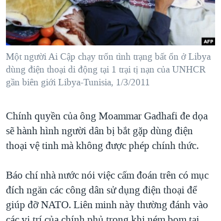
TẠI
VIDEO
"Tìm"
NGƯỜI VIỆT HẢI NGOẠI
HÀNH TRÌNH BẦU CỬ 2024
NGHE
ĐỜI SỐNG
MỘT NĂM CHIẾN TRANH TẠI DẢI GAZA
KINH TẾ
MẠNG XÃ HỘI
Một người Ai Cập chạy trốn tình trạng bất ổn ở Libya
GIẢI MÃ VÀNH ĐAI & CON ĐƯỜNG
KHOA HỌC
dùng điện thoại di động tại 1 trại tị nạn của UNHCR
NGÀY TỊ NẠN THẾ GIỚI
gần biên giới Libya-Tunisia, 1/3/2011
SỨC KHOẺ
TRỊNH VĨNH BÌNH - NGƯỜI HẠ 'BÊN THẮNG CUỘC'
Ngôn ngữ khác
VĂN HOÁ
GROUND ZERO – XƯA VÀ NAY
Chính quyền của ông Moammar Gadhafi đe dọa
THỂ THAO
CHI PHÍ CHIẾN TRANH AFGHANISTAN
sẽ hành hình người dân bị bắt gặp dùng điện
GIÁO DỤC
thoại vệ tinh mà không được phép chính thức.
CÁC GIÁ TRỊ CỘNG HÒA Ở VIỆT NAM
THƯỢNG ĐỈNH TRUMP-KIM TẠI VIỆT NAM
Báo chí nhà nước nói việc cấm đoán trên có mục
TRỊNH VĨNH BÌNH VS. CHÍNH PHỦ VIỆT NAM
đích ngăn các công dân sử dụng điện thoại để
NGƯ DÂN VIỆT VÀ LÀN SÓNG TRỘM HẢI SÂM
giúp đỡ NATO. Liên minh này thường đánh vào
BÊN KIA QUỐC LỘ: TIẾNG VỌNG TỪ NÔNG THÔN MỸ
các vị trí của chính phủ trong khi ném bom tại