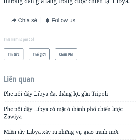
thường dân gia tăng trong cuộc chiến tại Libya.
Chia sẻ
Follow us
This item is part of
Tin tức
Thế giới
Châu Phi
Liên quan
Phe nổi dậy Libya đạt thắng lợi gần Tripoli
Phe nổi dậy Libya có mặt ở thành phố chiến lược
Zawiya
Miền tây Libya xảy ra những vụ giao tranh mới