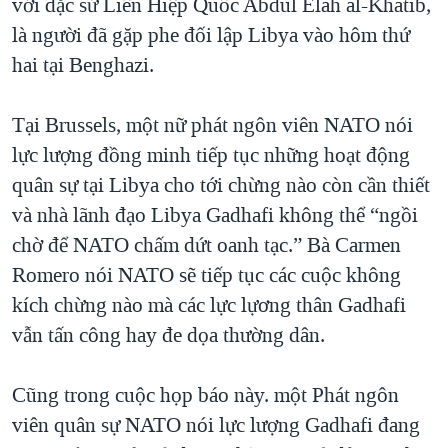
với đặc sứ Liên Hiệp Quốc Abdul Elah al-Khatib,
QUAN HỆ VIỆT MỸ
là người đã gặp phe đối lập Libya vào hôm thứ
hai tại Benghazi.
Tại Brussels, một nữ phát ngôn viên NATO nói
lực lượng đồng minh tiếp tục những hoạt động
quân sự tại Libya cho tới chừng nào còn cần thiết
và nhà lãnh đạo Libya Gadhafi không thể “ngồi
chờ để NATO chấm dứt oanh tạc.” Bà Carmen
Romero nói NATO sẽ tiếp tục các cuộc không
kích chừng nào mà các lực lựơng thân Gadhafi
vẫn tấn công hay đe dọa thường dân.
Cũng trong cuộc họp báo này. một Phát ngôn
viên quân sự NATO nói lực lượng Gadhafi đang