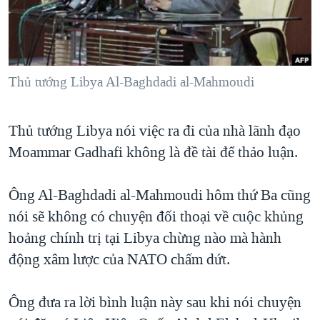
TẠI
VIDEO
"Tìm"
NGƯỜI VIỆT HẢI NGOẠI
HÀNH TRÌNH BẦU CỬ 2024
NGHE
ĐỜI SỐNG
MỘT NĂM CHIẾN TRANH TẠI DẢI GAZA
KINH TẾ
MẠNG XÃ HỘI
Thủ tướng Libya Al-Baghdadi al-Mahmoudi
GIẢI MÃ VÀNH ĐAI & CON ĐƯỜNG
KHOA HỌC
NGÀY TỊ NẠN THẾ GIỚI
SỨC KHOẺ
Thủ tướng Libya nói việc ra đi của nhà lãnh đạo
TRỊNH VĨNH BÌNH - NGƯỜI HẠ 'BÊN THẮNG CUỘC'
Ngôn ngữ khác
VĂN HOÁ
Moammar Gadhafi không là đề tài để thảo luận.
GROUND ZERO – XƯA VÀ NAY
THỂ THAO
CHI PHÍ CHIẾN TRANH AFGHANISTAN
Ông Al-Baghdadi al-Mahmoudi hôm thứ Ba cũng
GIÁO DỤC
CÁC GIÁ TRỊ CỘNG HÒA Ở VIỆT NAM
nói sẽ không có chuyện đối thoại về cuộc khủng
hoảng chính trị tại Libya chừng nào mà hành
THƯỢNG ĐỈNH TRUMP-KIM TẠI VIỆT NAM
động xâm lược của NATO chấm dứt.
TRỊNH VĨNH BÌNH VS. CHÍNH PHỦ VIỆT NAM
NGƯ DÂN VIỆT VÀ LÀN SÓNG TRỘM HẢI SÂM
Ông đưa ra lời bình luận này sau khi nói chuyện
BÊN KIA QUỐC LỘ: TIẾNG VỌNG TỪ NÔNG THÔN MỸ