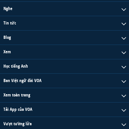
Nghe
Tin tức
Blog
Xem
Học tiếng Anh
Ban Việt ngữ đài VOA
Xem toàn trang
Tải App của VOA
Vượt tường lửa