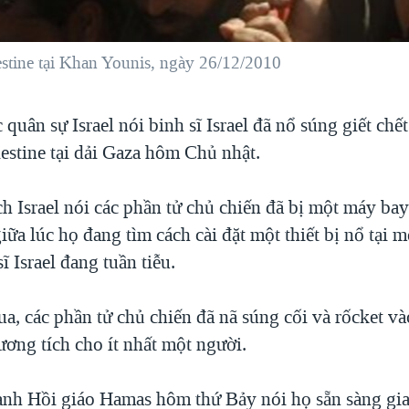
stine tại Khan Younis, ngày 26/12/2010
 quân sự Israel nói binh sĩ Israel đã nổ súng giết chế
estine tại dải Gaza hôm Chủ nhật.
h Israel nói các phần tử chủ chiến đã bị một máy ba
 giữa lúc họ đang tìm cách cài đặt một thiết bị nổ tại 
ĩ Israel đang tuần tiễu.
a, các phần tử chủ chiến đã nã súng cối và rốcket và
hương tích cho ít nhất một người.
nh Hồi giáo Hamas hôm thứ Bảy nói họ sẵn sàng gia