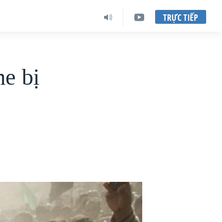
TRỰC TIẾP
ne bị