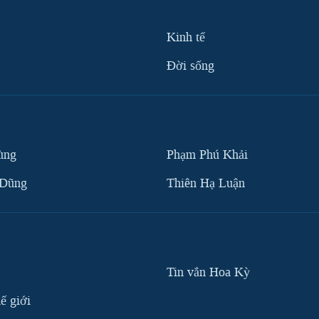
Kinh tế
Ðời sống
ùng
Phạm Phú Khải
 Dũng
Thiên Hạ Luận
Tin vắn Hoa Kỳ
ế giới