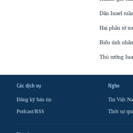
Dân Israel tuầ
Hai phần tử tra
Biểu tình nhân
Thủ tướng Isra
Các dịch vụ
Nghe
Ðăng ký bản tin
Tin Việt N
Podcast/RSS
Thời sự qu