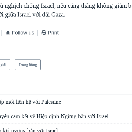
ù nghịch chống Israel, nếu căng thẳng không giảm b
i giữa Israel với dải Gaza.
Follow us
Print
 giới
Trung Ðông
ấp mối liên hệ với Palestine
yên cam kết về Hiệp định Ngừng bắn với Israel
 kết ngưng bắn với Israel