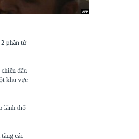
t 2 phần tử
y chiến đấu
một khu vực
o lãnh thổ
 tăng các