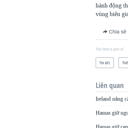
hành động th
vùng biên giớ
Chia sẻ
This item is part of
Tin tức
Thế
Liên quan
Ireland nâng c
Hamas giữ ngu
Hamas giữ cam