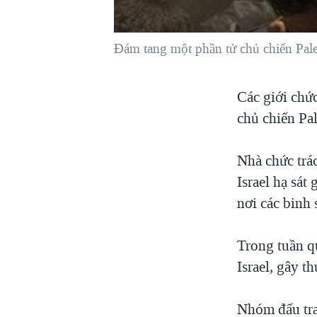
VIỆT NAM
NGƯ DÂN VIỆT VÀ LÀN SÓNG
Ðám tang một phần tử chủ chiến Pale
TRỘM HẢI SÂM
BÊN KIA QUỐC LỘ: TIẾNG VỌNG
Các giới chức
TỪ NÔNG THÔN MỸ
chủ chiến Pal
QUAN HỆ VIỆT MỸ
Nhà chức trác
Israel hạ sát
nơi các binh s
Trong tuần qu
Israel, gây t
Nhóm đấu tra