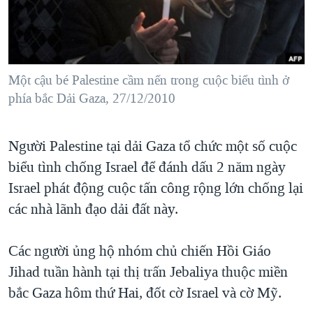
TẠI
VIDEO
"Tìm"
NGƯỜI VIỆT HẢI NGOẠI
HÀNH TRÌNH BẦU CỬ 2024
NGHE
ĐỜI SỐNG
MỘT NĂM CHIẾN TRANH TẠI DẢI GAZA
KINH TẾ
MẠNG XÃ HỘI
Một cậu bé Palestine cầm nến trong cuộc biểu tình ở
GIẢI MÃ VÀNH ĐAI & CON ĐƯỜNG
KHOA HỌC
phía bắc Dải Gaza, 27/12/2010
NGÀY TỊ NẠN THẾ GIỚI
SỨC KHOẺ
TRỊNH VĨNH BÌNH - NGƯỜI HẠ 'BÊN THẮNG CUỘC'
Ngôn ngữ khác
VĂN HOÁ
Người Palestine tại dải Gaza tổ chức một số cuộc
GROUND ZERO – XƯA VÀ NAY
biểu tình chống Israel để đánh dấu 2 năm ngày
THỂ THAO
CHI PHÍ CHIẾN TRANH AFGHANISTAN
Israel phát động cuộc tấn công rộng lớn chống lại
GIÁO DỤC
CÁC GIÁ TRỊ CỘNG HÒA Ở VIỆT NAM
các nhà lãnh đạo dải đất này.
THƯỢNG ĐỈNH TRUMP-KIM TẠI VIỆT NAM
Các người ủng hộ nhóm chủ chiến Hồi Giáo
TRỊNH VĨNH BÌNH VS. CHÍNH PHỦ VIỆT NAM
Jihad tuần hành tại thị trấn Jebaliya thuộc miền
NGƯ DÂN VIỆT VÀ LÀN SÓNG TRỘM HẢI SÂM
bắc Gaza hôm thứ Hai, đốt cờ Israel và cờ Mỹ.
BÊN KIA QUỐC LỘ: TIẾNG VỌNG TỪ NÔNG THÔN MỸ