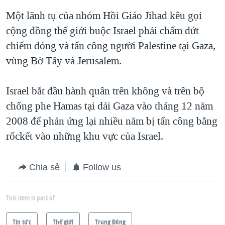
QUAN HỆ VIỆT MỸ
Một lãnh tụ của nhóm Hồi Giáo Jihad kêu gọi
cộng đồng thế giới buộc Israel phải chấm dứt
chiếm đóng và tấn công người Palestine tại Gaza,
vùng Bờ Tây và Jerusalem.
Israel bắt đầu hành quân trên không và trên bộ
chống phe Hamas tại dải Gaza vào tháng 12 năm
2008 để phản ứng lại nhiều năm bị tấn công bằng
rốckết vào những khu vực của Israel.
Chia sẻ
Follow us
This item is part of
Tin tức
Thế giới
Trung Ðông