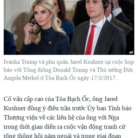
TẠI
VIDEO
"Tìm"
NGƯỜI VIỆT HẢI NGOẠI
HÀNH TRÌNH BẦU CỬ 2024
NGHE
ĐỜI SỐNG
MỘT NĂM CHIẾN TRANH TẠI DẢI GAZA
KINH TẾ
MẠNG XÃ HỘI
GIẢI MÃ VÀNH ĐAI & CON ĐƯỜNG
KHOA HỌC
NGÀY TỊ NẠN THẾ GIỚI
SỨC KHOẺ
TRỊNH VĨNH BÌNH - NGƯỜI HẠ 'BÊN THẮNG CUỘC'
Ivanka Trump và phu quân Jared Kushner tại cuộc họp
Ngôn ngữ khác
VĂN HOÁ
GROUND ZERO – XƯA VÀ NAY
báo với Tổng thống Donald Trump và Thủ tướng Đức
THỂ THAO
Angela Merkel ở Tòa Bạch Ốc ngày 17/3/2017.
CHI PHÍ CHIẾN TRANH AFGHANISTAN
GIÁO DỤC
CÁC GIÁ TRỊ CỘNG HÒA Ở VIỆT NAM
Cố vấn cấp cao của Tòa Bạch Ốc, ông Jared
THƯỢNG ĐỈNH TRUMP-KIM TẠI VIỆT NAM
Kushner đồng ý điều trần trước Ủy ban Tình báo
TRỊNH VĨNH BÌNH VS. CHÍNH PHỦ VIỆT NAM
Thượng viện về các liên hệ của ông với Nga
NGƯ DÂN VIỆT VÀ LÀN SÓNG TRỘM HẢI SÂM
trong thời gian diễn ra cuộc vận động tranh cử
tổng thống hồi năm ngoái và trong giai đoạn
BÊN KIA QUỐC LỘ: TIẾNG VỌNG TỪ NÔNG THÔN MỸ