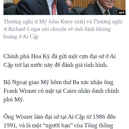
TẠI
VIDEO
"Tìm"
NGƯỜI VIỆT HẢI NGOẠI
HÀNH TRÌNH BẦU CỬ 2024
NGHE
ĐỜI SỐNG
Thượng nghị sĩ Mỹ John Kerry (trái) và Thượng nghị
MỘT NĂM CHIẾN TRANH TẠI DẢI GAZA
KINH TẾ
sĩ Richard Lugar nói chuyện về tình hình khủng
MẠNG XÃ HỘI
GIẢI MÃ VÀNH ĐAI & CON ĐƯỜNG
hoảng ở Ai Cập
KHOA HỌC
NGÀY TỊ NẠN THẾ GIỚI
SỨC KHOẺ
TRỊNH VĨNH BÌNH - NGƯỜI HẠ 'BÊN THẮNG CUỘC'
Chính phủ Hoa Kỳ đã gửi một cựu đại sứ ở Ai
Ngôn ngữ khác
VĂN HOÁ
Cập trở lại nước này để đánh giá tình hình.
GROUND ZERO – XƯA VÀ NAY
THỂ THAO
CHI PHÍ CHIẾN TRANH AFGHANISTAN
GIÁO DỤC
Bộ Ngoại giao Mỹ hôm thứ Ba xác nhận ông
CÁC GIÁ TRỊ CỘNG HÒA Ở VIỆT NAM
Frank Wisner có mặt tại Cairo nhân danh chính
THƯỢNG ĐỈNH TRUMP-KIM TẠI VIỆT NAM
phủ Mỹ.
TRỊNH VĨNH BÌNH VS. CHÍNH PHỦ VIỆT NAM
Ông Wisner làm đại sứ tại Ai Cập từ 1986 đến
NGƯ DÂN VIỆT VÀ LÀN SÓNG TRỘM HẢI SÂM
1991, và là một “người bạn” của Tổng thống
BÊN KIA QUỐC LỘ: TIẾNG VỌNG TỪ NÔNG THÔN MỸ