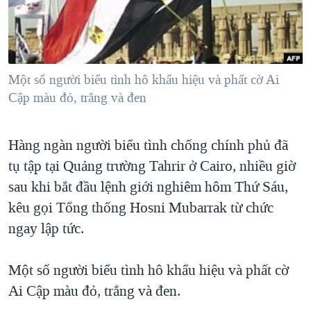
TẠI
VIDEO
"Tìm"
NGƯỜI VIỆT HẢI NGOẠI
HÀNH TRÌNH BẦU CỬ 2024
NGHE
ĐỜI SỐNG
MỘT NĂM CHIẾN TRANH TẠI DẢI GAZA
KINH TẾ
MẠNG XÃ HỘI
Một số người biểu tình hô khẩu hiệu và phất cờ Ai
GIẢI MÃ VÀNH ĐAI & CON ĐƯỜNG
KHOA HỌC
Cập màu đỏ, trắng và đen
NGÀY TỊ NẠN THẾ GIỚI
SỨC KHOẺ
TRỊNH VĨNH BÌNH - NGƯỜI HẠ 'BÊN THẮNG CUỘC'
Ngôn ngữ khác
VĂN HOÁ
Hàng ngàn người biểu tình chống chính phủ đã
GROUND ZERO – XƯA VÀ NAY
tụ tập tại Quảng trường Tahrir ở Cairo, nhiều giờ
THỂ THAO
CHI PHÍ CHIẾN TRANH AFGHANISTAN
sau khi bắt đầu lệnh giới nghiêm hôm Thứ Sáu,
GIÁO DỤC
CÁC GIÁ TRỊ CỘNG HÒA Ở VIỆT NAM
kêu gọi Tổng thống Hosni Mubarrak từ chức
ngay lập tức.
THƯỢNG ĐỈNH TRUMP-KIM TẠI VIỆT NAM
TRỊNH VĨNH BÌNH VS. CHÍNH PHỦ VIỆT NAM
Một số người biểu tình hô khẩu hiệu và phất cờ
NGƯ DÂN VIỆT VÀ LÀN SÓNG TRỘM HẢI SÂM
Ai Cập màu đỏ, trắng và đen.
BÊN KIA QUỐC LỘ: TIẾNG VỌNG TỪ NÔNG THÔN MỸ