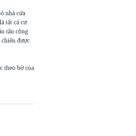
bỏ nhà cửa
à tất cả cư
ầu tấn công
 chiến được
c theo bờ của