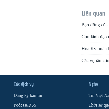
Liên quan
Bạo động của 
Cựu lãnh đạo đ
Hoa Kỳ huấn l
Các vụ tấn côn
Các dịch vụ
Nghe
Ðăng ký bản tin
Tin Việt N
Podcast/RSS
Thời sự qu