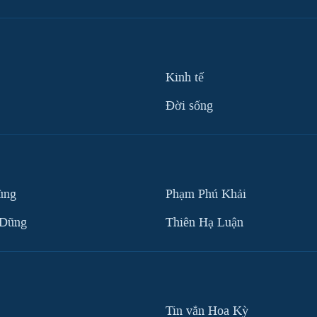
Kinh tế
Ðời sống
ùng
Phạm Phú Khải
 Dũng
Thiên Hạ Luận
Tin vắn Hoa Kỳ