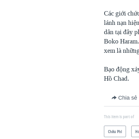
Các giới chứ
lánh nạn hiệ
dân tại đây p
Boko Haram. 
xem là những
Bạo động xảy
Hồ Chad.
Chia sẻ
This item is part of
Châu Phi
H