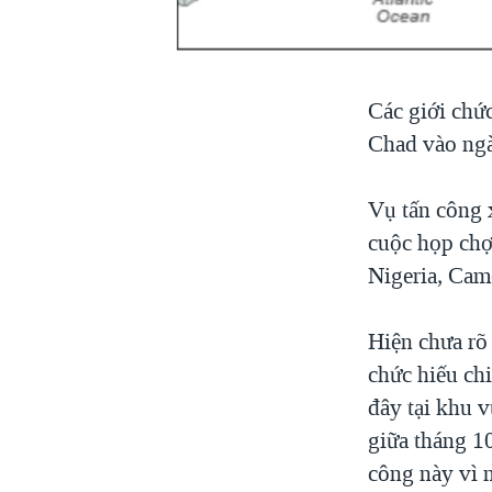
VIỆT NAM
NGƯ DÂN VIỆT VÀ LÀN SÓNG
TRỘM HẢI SÂM
Các giới chức
BÊN KIA QUỐC LỘ: TIẾNG VỌNG
Chad vào ngà
TỪ NÔNG THÔN MỸ
QUAN HỆ VIỆT MỸ
Vụ tấn công 
cuộc họp chợ
Nigeria, Cam
Hiện chưa rõ 
chức hiếu ch
đây tại khu 
giữa tháng 1
công này vì 