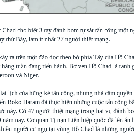
 Chad cho biết 3 tay đánh bom tự sát tấn công một n
y thứ Bảy, làm ít nhất 27 người thiệt mạng.
xảy ra trên một đảo dọc theo bờ phía Tây của Hồ Ch
 hàng tuần đang tiến hành. Bờ ven Hồ Chad là ranh g
eroon và Niger.
lai lịch của hững kẻ tấn công, nhưng nhà cầm quyền c
iến Boko Haram đã thực hiện những cuộc tấn công 
vực này. Có 47 người thiệt mạng trong hai vụ đánh bo
0 năm nay. Cơ quan Tị nạn Liên hiệp quốc đã lên án h
nhiều người cư ngụ tại vùng Hồ Chad là những người 