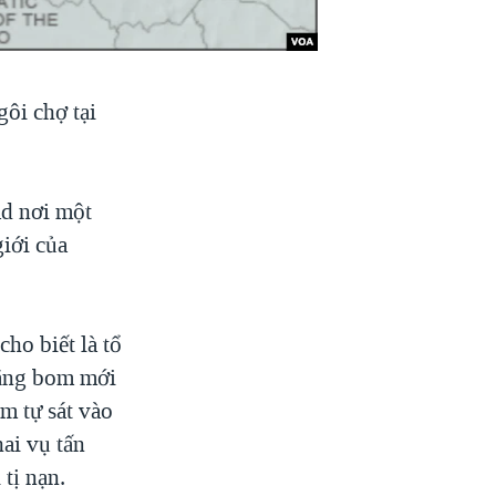
gôi chợ tại
ad nơi một
iới của
ho biết là tổ
bằng bom mới
m tự sát vào
ai vụ tấn
tị nạn.