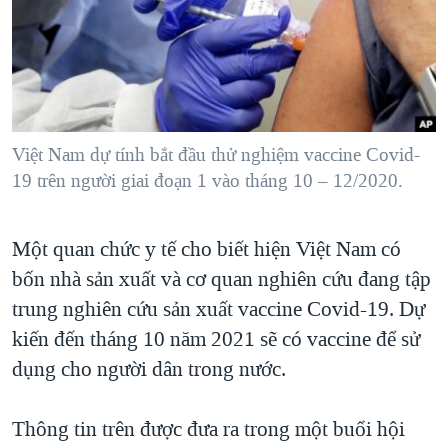
TẠI
VIDEO
"Tìm"
NGƯỜI VIỆT HẢI NGOẠI
HÀNH TRÌNH BẦU CỬ 2024
NGHE
ĐỜI SỐNG
MỘT NĂM CHIẾN TRANH TẠI DẢI GAZA
KINH TẾ
MẠNG XÃ HỘI
GIẢI MÃ VÀNH ĐAI & CON ĐƯỜNG
KHOA HỌC
NGÀY TỊ NẠN THẾ GIỚI
Việt Nam dự tính bắt đầu thử nghiệm vaccine Covid-
SỨC KHOẺ
19 trên người giai đoạn 1 vào tháng 10 – 12/2020.
TRỊNH VĨNH BÌNH - NGƯỜI HẠ 'BÊN THẮNG CUỘC'
Ngôn ngữ khác
VĂN HOÁ
GROUND ZERO – XƯA VÀ NAY
THỂ THAO
Một quan chức y tế cho biết hiện Việt Nam có
CHI PHÍ CHIẾN TRANH AFGHANISTAN
GIÁO DỤC
bốn nhà sản xuất và cơ quan nghiên cứu đang tập
CÁC GIÁ TRỊ CỘNG HÒA Ở VIỆT NAM
trung nghiên cứu sản xuất vaccine Covid-19. Dự
THƯỢNG ĐỈNH TRUMP-KIM TẠI VIỆT NAM
kiến đến tháng 10 năm 2021 sẽ có vaccine để sử
dụng cho người dân trong nước.
TRỊNH VĨNH BÌNH VS. CHÍNH PHỦ VIỆT NAM
NGƯ DÂN VIỆT VÀ LÀN SÓNG TRỘM HẢI SÂM
Thông tin trên được đưa ra trong một buổi hội
BÊN KIA QUỐC LỘ: TIẾNG VỌNG TỪ NÔNG THÔN MỸ