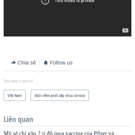
Chia sẻ
Follow us
This item is part of
Việt Nam
Dịch viêm phổi cấp virus corona
Liên quan
Mỹ sẽ chi gần 2 tỉ đô mua vaccine của Pfizer và