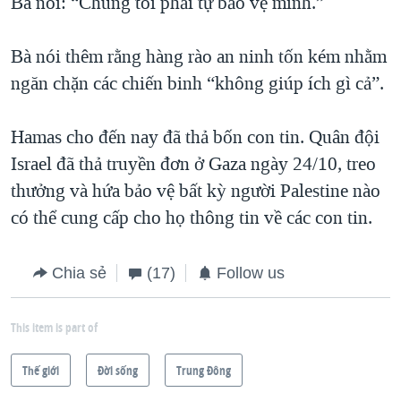
Bà nói: “Chúng tôi phải tự bảo vệ mình.”
Bà nói thêm rằng hàng rào an ninh tốn kém nhằm
ngăn chặn các chiến binh “không giúp ích gì cả”.
Hamas cho đến nay đã thả bốn con tin. Quân đội
Israel đã thả truyền đơn ở Gaza ngày 24/10, treo
thưởng và hứa bảo vệ bất kỳ người Palestine nào
có thể cung cấp cho họ thông tin về các con tin.
Chia sẻ
(17)
Follow us
This item is part of
Thế giới
Ðời sống
Trung Ðông