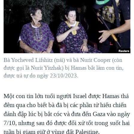
TẠI
VIDEO
"Tìm"
NGƯỜI VIỆT HẢI NGOẠI
HÀNH TRÌNH BẦU CỬ 2024
NGHE
ĐỜI SỐNG
MỘT NĂM CHIẾN TRANH TẠI DẢI GAZA
KINH TẾ
MẠNG XÃ HỘI
GIẢI MÃ VÀNH ĐAI & CON ĐƯỜNG
KHOA HỌC
NGÀY TỊ NẠN THẾ GIỚI
SỨC KHOẺ
TRỊNH VĨNH BÌNH - NGƯỜI HẠ 'BÊN THẮNG CUỘC'
Bà Yocheved Lifshitz (trái) và bà Nurit Cooper (còn
Ngôn ngữ khác
VĂN HOÁ
GROUND ZERO – XƯA VÀ NAY
được gọi là Nurit Yitzhak) bị Hamas bắt làm con tin,
THỂ THAO
được trả tự do ngày 23/10/2023.
CHI PHÍ CHIẾN TRANH AFGHANISTAN
GIÁO DỤC
CÁC GIÁ TRỊ CỘNG HÒA Ở VIỆT NAM
Một con tin lớn tuổi người Israel được Hamas thả
THƯỢNG ĐỈNH TRUMP-KIM TẠI VIỆT NAM
đêm qua cho biết bà đã bị các phần tử hiếu chiến
TRỊNH VĨNH BÌNH VS. CHÍNH PHỦ VIỆT NAM
đánh đập lúc bị bắt cóc và đưa đến Gaza vào ngày
NGƯ DÂN VIỆT VÀ LÀN SÓNG TRỘM HẢI SÂM
7/10, nhưng sau đó được đối xử tốt trong suốt hai
tuần bị giam giữ ở vùng đất Palestine.
BÊN KIA QUỐC LỘ: TIẾNG VỌNG TỪ NÔNG THÔN MỸ