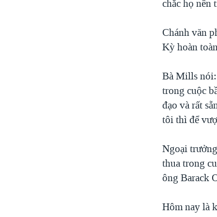
chắc họ nên t
Chánh văn ph
Kỳ hoàn toàn
Bà Mills nói
trong cuộc b
đạo và rất s
tôi thì để v
Ngoại trưởng
thua trong c
ông Barack 
Hôm nay là k