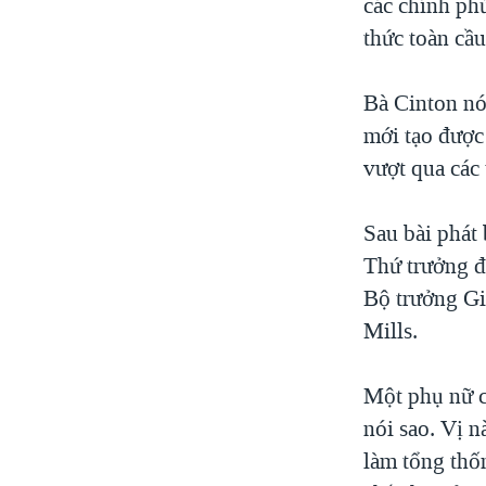
các chính ph
thức toàn cầu
Bà Cinton nó
mới tạo được 
vượt qua các 
Sau bài phát 
Thứ trưởng đ
Bộ trưởng Gi
Mills.
Một phụ nữ c
nói sao. Vị 
làm tổng thố