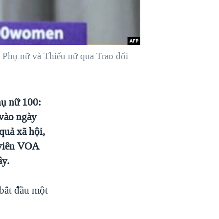
 Phụ nữ và Thiếu nữ qua Trao đổi
hụ nữ 100:
 vào ngày
quả xã hội,
n viên VOA
ây.
 bắt đầu một