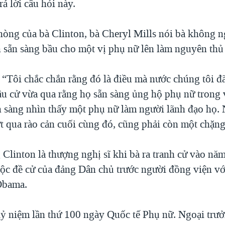
rả lời câu hỏi này.
òng của bà Clinton, bà Cheryl Mills nói bà không n
 sẵn sàng bầu cho một vị phụ nữ lên làm nguyên thủ 
: “Tôi chắc chắn rằng đó là điều mà nước chúng tôi đ
ầu cử vừa qua rằng họ sẵn sàng ủng hộ phụ nữ trong v
ẵn sàng nhìn thấy một phụ nữ làm người lãnh đạo họ.
ượt qua rào cản cuối cùng đó, cũng phải còn một chặn
 Clinton là thượng nghị sĩ khi bà ra tranh cử vào nă
uộc đề cử của đảng Dân chủ trước người đồng viện với
Obama.
ỷ niệm lần thứ 100 ngày Quốc tế Phụ nữ. Ngoại trư