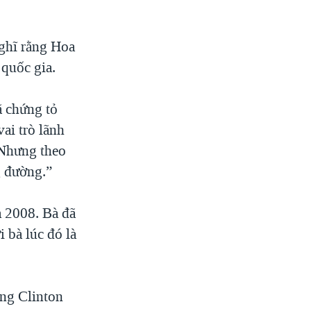
ghĩ rằng Hoa
quốc gia.
ã chứng tỏ
ai trò lãnh
 Nhưng theo
g đường.”
m 2008. Bà đã
 bà lúc đó là
ởng Clinton