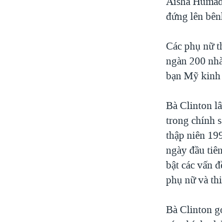
Aisha Humad 
đứng lên bên
Các phụ nữ t
ngàn 200 nhà
bạn Mỹ kinh 
Bà Clinton l
trong chính 
thập niên 19
ngày đầu tiên
bật các vấn đ
phụ nữ và thi
Bà Clinton gọ