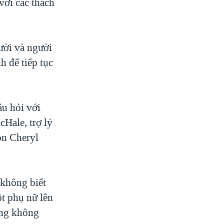
với các thách
ười và người
h để tiếp tục
âu hỏi với
Hale, trợ lý
on Cheryl
 không biết
ột phụ nữ lên
ằng không