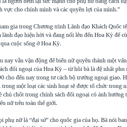
là người đem lại sức mạnh cho phụ nữ bằng cách dậ
h vực cho chính mình và các quyền lợi của mình.”
ham gia trong Chương trình Lãnh đạo Khách Quốc tế
 lãnh đạo hiện hời và đang nổi lên đến Hoa Kỳ để cù
qua cuộc sống ở Hoa Kỳ.
âu nay vẫn vận động để biến nữ quyền thành một vấn
sách đối ngoại của Hoa Kỳ – từ hồi bà là đệ nhất phu
90 cho đến nay trong tư cách bộ trưởng ngoại giao. 
 trong một loạt các sinh hoạt sẽ được tổ chức trong 
ề chủ chốt trong chính sách đối ngoại có ảnh hưởng t
ếu nữ trên toàn thế giới.
i phụ nữ là “đại sứ” cho quốc gia của họ. Bà nói ba