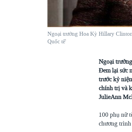
VIỆT NAM
NGƯ DÂN VIỆT VÀ LÀN SÓNG
TRỘM HẢI SÂM
Ngoại trưởng Hoa Kỳ Hillary Clinto
BÊN KIA QUỐC LỘ: TIẾNG VỌNG
TỪ NÔNG THÔN MỸ
Quốc tế'
QUAN HỆ VIỆT MỸ
Ngoại trưởng
Đem lại sức 
trước kỷ niệ
chính trị và
JulieAnn McKe
100 phụ nữ t
chương trình