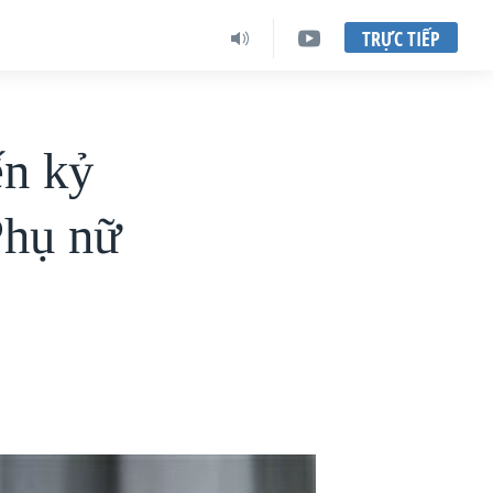
TRỰC TIẾP
ến kỷ
Phụ nữ