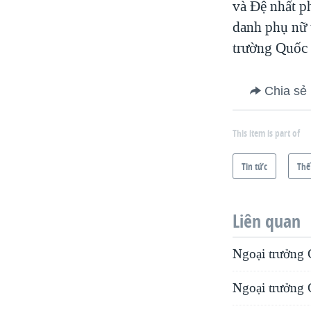
và Ðệ nhất p
danh phụ nữ t
trường Quốc 
Chia sẻ
This item is part of
Tin tức
Thế
Liên quan
Ngoại trưởng 
Ngoại trưởng 