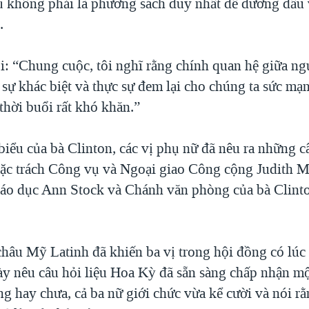
ủ không phải là phương sách duy nhất để đương đầu 
.
i: “Chung cuộc, tôi nghĩ rằng chính quan hệ giữa ng
sự khác biệt và thực sự đem lại cho chúng ta sức mạn
thời buổi rất khó khăn.”
biểu của bà Clinton, các vị phụ nữ đã nêu ra những c
ặc trách Công vụ và Ngoại giao Công cộng Judith Mc
áo dục Ann Stock và Chánh văn phòng của bà Clint
hâu Mỹ Latinh đã khiến ba vị trong hội đồng có lúc
này nêu câu hỏi liệu Hoa Kỳ đã sẵn sàng chấp nhận m
ng hay chưa, cả ba nữ giới chức vừa kể cười và nói r