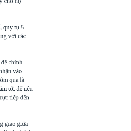
y cho họ
, quy tụ 5
ng với các
 đề chính
 nhận vào
Hôm qua là
năm tới để nêu
rực tiếp đến
ng giao giữa