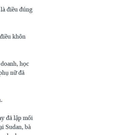
 là điều đúng
à điều khôn
 doanh, học
 phụ nữ đã
.
ay đã lập mối
Tại Sudan, bà