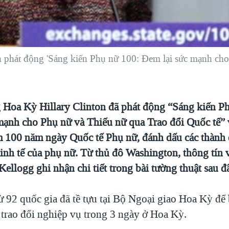
n phát động 'Sáng kiến Phụ nữ 100: Đem lại sức mạnh cho
 Hoa Kỳ Hillary Clinton đã phát động “Sáng kiến P
mạnh cho Phụ nữ và Thiếu nữ qua Trao đổi Quốc tế”
m 100 năm ngày Quốc tế Phụ nữ, đánh dấu các thành 
 kinh tế của phụ nữ. Từ thủ đô Washington, thông tí
llogg ghi nhận chi tiết trong bài tường thuật sau đ
ừ 92 quốc gia đã tề tựu tại Bộ Ngoại giao Hoa Kỳ để
 trao đổi nghiệp vụ trong 3 ngày ở Hoa Kỳ.