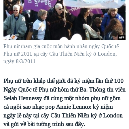
TẠI
VIDEO
"Tìm"
NGƯỜI VIỆT HẢI NGOẠI
HÀNH TRÌNH BẦU CỬ 2024
NGHE
ĐỜI SỐNG
MỘT NĂM CHIẾN TRANH TẠI DẢI GAZA
KINH TẾ
MẠNG XÃ HỘI
GIẢI MÃ VÀNH ĐAI & CON ĐƯỜNG
KHOA HỌC
NGÀY TỊ NẠN THẾ GIỚI
Phụ nữ tham gia cuộc tuần hành nhân ngày Quốc tế
SỨC KHOẺ
Phụ nữ 2011 tại cây Cầu Thiên Niên kỷ ở London,
TRỊNH VĨNH BÌNH - NGƯỜI HẠ 'BÊN THẮNG CUỘC'
Ngôn ngữ khác
VĂN HOÁ
ngày 8/3/2011
GROUND ZERO – XƯA VÀ NAY
THỂ THAO
CHI PHÍ CHIẾN TRANH AFGHANISTAN
GIÁO DỤC
Phụ nữ trên khắp thế giới đã kỷ niệm lần thứ 100
CÁC GIÁ TRỊ CỘNG HÒA Ở VIỆT NAM
Ngày Quốc tế Phụ nữ hôm thứ Ba. Thông tín viên
THƯỢNG ĐỈNH TRUMP-KIM TẠI VIỆT NAM
Selah Hennessy đã cùng một nhóm phụ nữ gồm
TRỊNH VĨNH BÌNH VS. CHÍNH PHỦ VIỆT NAM
cả ngôi sao nhạc pop Annie Lennox kỷ niệm
ngày lễ này tại cây Cầu Thiên Niên kỷ ở London
NGƯ DÂN VIỆT VÀ LÀN SÓNG TRỘM HẢI SÂM
và gửi về bài tường trình sau đây.
BÊN KIA QUỐC LỘ: TIẾNG VỌNG TỪ NÔNG THÔN MỸ