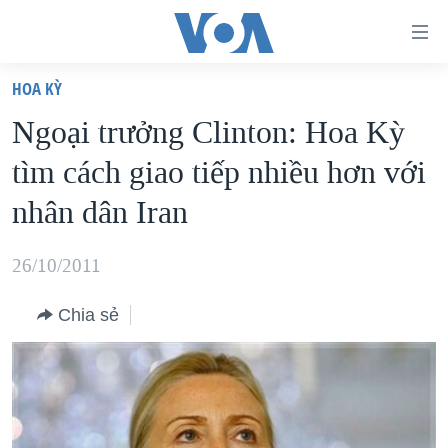
Đường
dẫn
HOA KỲ
truy
TRANG CHỦ
Ngoại trưởng Clinton: Hoa Kỳ
cập
VIỆT NAM
tìm cách giao tiếp nhiều hơn với
Tới
HOA KỲ
nội
nhân dân Iran
BIỂN ĐÔNG
dung
THẾ GIỚI
chính
26/10/2011
BLOG
Tới
Chia sẻ
điều
DIỄN ĐÀN
hướng
MỤC
chính
CHUYÊN ĐỀ
TỰ DO BÁO CHÍ
Đi
HỌC TIẾNG ANH
VẠCH TRẦN TIN GIẢ
CHIẾN TRANH THƯƠNG MẠI CỦA MỸ: QUÁ KHỨ VÀ HIỆN
tới