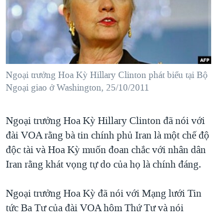
TẠI
VIDEO
"Tìm"
NGƯỜI VIỆT HẢI NGOẠI
HÀNH TRÌNH BẦU CỬ 2024
NGHE
ĐỜI SỐNG
MỘT NĂM CHIẾN TRANH TẠI DẢI GAZA
KINH TẾ
MẠNG XÃ HỘI
GIẢI MÃ VÀNH ĐAI & CON ĐƯỜNG
KHOA HỌC
NGÀY TỊ NẠN THẾ GIỚI
Ngoại trưởng Hoa Kỳ Hillary Clinton phát biểu tại Bộ
SỨC KHOẺ
Ngoại giao ở Washington, 25/10/2011
TRỊNH VĨNH BÌNH - NGƯỜI HẠ 'BÊN THẮNG CUỘC'
Ngôn ngữ khác
VĂN HOÁ
GROUND ZERO – XƯA VÀ NAY
THỂ THAO
Ngoại trưởng Hoa Kỳ Hillary Clinton đã nói với
CHI PHÍ CHIẾN TRANH AFGHANISTAN
GIÁO DỤC
đài VOA rằng bà tin chính phủ Iran là một chế độ
CÁC GIÁ TRỊ CỘNG HÒA Ở VIỆT NAM
độc tài và Hoa Kỳ muốn đoan chắc với nhân dân
THƯỢNG ĐỈNH TRUMP-KIM TẠI VIỆT NAM
Iran rằng khát vọng tự do của họ là chính đáng.
TRỊNH VĨNH BÌNH VS. CHÍNH PHỦ VIỆT NAM
Ngoại trưởng Hoa Kỳ đã nói với Mạng lưới Tin
NGƯ DÂN VIỆT VÀ LÀN SÓNG TRỘM HẢI SÂM
tức Ba Tư của đài VOA hôm Thứ Tư và nói
BÊN KIA QUỐC LỘ: TIẾNG VỌNG TỪ NÔNG THÔN MỸ