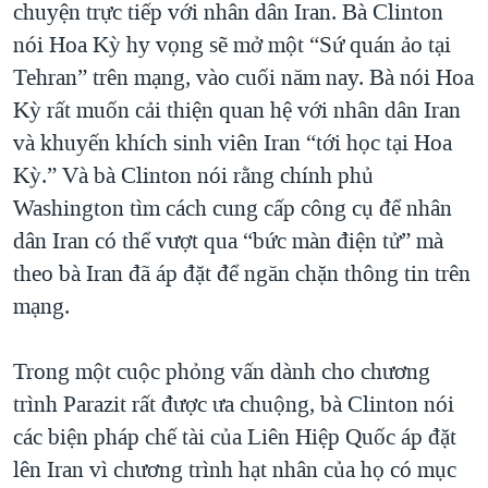
chuyện trực tiếp với nhân dân Iran. Bà Clinton
QUAN HỆ VIỆT MỸ
nói Hoa Kỳ hy vọng sẽ mở một “Sứ quán ảo tại
Tehran” trên mạng, vào cuối năm nay. Bà nói Hoa
Kỳ rất muốn cải thiện quan hệ với nhân dân Iran
và khuyến khích sinh viên Iran “tới học tại Hoa
Kỳ.” Và bà Clinton nói rằng chính phủ
Washington tìm cách cung cấp công cụ để nhân
dân Iran có thể vượt qua “bức màn điện tử” mà
theo bà Iran đã áp đặt để ngăn chặn thông tin trên
mạng.
Trong một cuộc phỏng vấn dành cho chương
trình Parazit rất được ưa chuộng, bà Clinton nói
các biện pháp chế tài của Liên Hiệp Quốc áp đặt
lên Iran vì chương trình hạt nhân của họ có mục