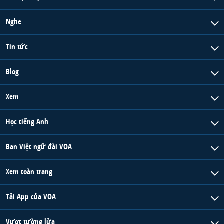
Nghe
Tin tức
Blog
Xem
Học tiếng Anh
Ban Việt ngữ đài VOA
Xem toàn trang
Tải App của VOA
Vượt tường lửa