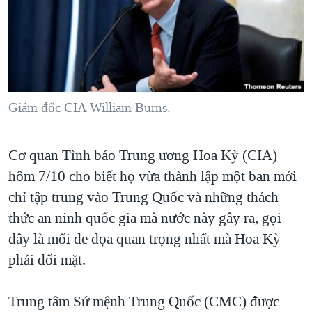
TẠI
VIDEO
"Tìm"
NGƯỜI VIỆT HẢI NGOẠI
HÀNH TRÌNH BẦU CỬ 2024
NGHE
ĐỜI SỐNG
MỘT NĂM CHIẾN TRANH TẠI DẢI GAZA
KINH TẾ
MẠNG XÃ HỘI
GIẢI MÃ VÀNH ĐAI & CON ĐƯỜNG
KHOA HỌC
NGÀY TỊ NẠN THẾ GIỚI
Giám đốc CIA William Burns.
SỨC KHOẺ
TRỊNH VĨNH BÌNH - NGƯỜI HẠ 'BÊN THẮNG CUỘC'
Ngôn ngữ khác
VĂN HOÁ
Cơ quan Tình báo Trung ương Hoa Kỳ (CIA)
GROUND ZERO – XƯA VÀ NAY
THỂ THAO
hôm 7/10 cho biết họ vừa thành lập một ban mới
CHI PHÍ CHIẾN TRANH AFGHANISTAN
GIÁO DỤC
chỉ tập trung vào Trung Quốc và những thách
CÁC GIÁ TRỊ CỘNG HÒA Ở VIỆT NAM
thức an ninh quốc gia mà nước này gây ra, gọi
THƯỢNG ĐỈNH TRUMP-KIM TẠI VIỆT NAM
đây là mối đe dọa quan trọng nhất mà Hoa Kỳ
TRỊNH VĨNH BÌNH VS. CHÍNH PHỦ VIỆT NAM
phải đối mặt.
NGƯ DÂN VIỆT VÀ LÀN SÓNG TRỘM HẢI SÂM
Trung tâm Sứ mệnh Trung Quốc (CMC) được
BÊN KIA QUỐC LỘ: TIẾNG VỌNG TỪ NÔNG THÔN MỸ