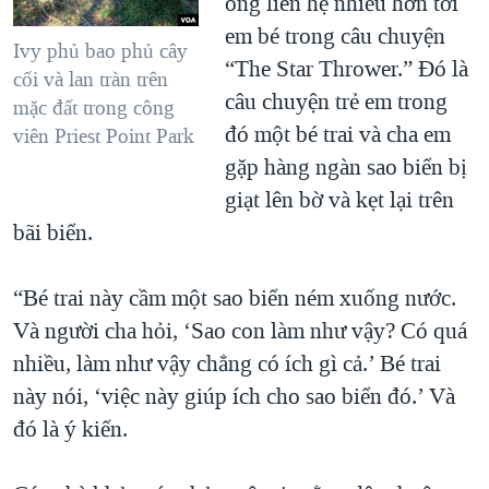
ông liên hệ nhiều hơn tới
em bé trong câu chuyện
Ivy phủ bao phủ cây
“The Star Thrower.” Đó là
cối và lan tràn trên
câu chuyện trẻ em trong
mặc đất trong công
đó một bé trai và cha em
viên Priest Point Park
gặp hàng ngàn sao biển bị
giạt lên bờ và kẹt lại trên
bãi biển.
“Bé trai này cầm một sao biển ném xuống nước.
Và người cha hỏi, ‘Sao con làm như vậy? Có quá
nhiều, làm như vậy chẳng có ích gì cả.’ Bé trai
này nói, ‘việc này giúp ích cho sao biển đó.’ Và
đó là ý kiến.