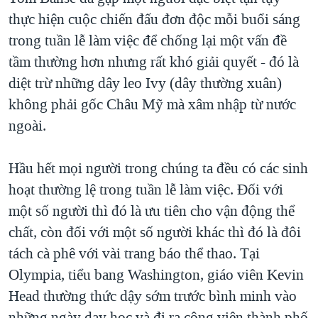
thực hiện cuộc chiến đấu đơn độc mỗi buổi sáng
QUAN HỆ VIỆT MỸ
trong tuần lễ làm việc để chống lại một vấn đề
tầm thường hơn nhưng rất khó giải quyết - đó là
diệt trừ những dây leo Ivy (dây thường xuân)
không phải gốc Châu Mỹ mà xâm nhập từ nước
ngoài.
Hầu hết mọi người trong chúng ta đều có các sinh
hoạt thường lệ trong tuần lễ làm việc. Đối với
một số người thì đó là ưu tiên cho vận động thể
chất, còn đối với một số người khác thì đó là đôi
tách cà phê với vài trang báo thể thao. Tại
Olympia, tiểu bang Washington, giáo viên Kevin
Head thường thức dậy sớm trước bình minh vào
những ngày dạy học và đi ra công viên thành phố