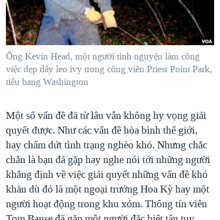
TẠI
VIDEO
"Tìm"
NGƯỜI VIỆT HẢI NGOẠI
HÀNH TRÌNH BẦU CỬ 2024
NGHE
ĐỜI SỐNG
MỘT NĂM CHIẾN TRANH TẠI DẢI GAZA
KINH TẾ
MẠNG XÃ HỘI
Ông Kevin Head, một người tình nguyện làm công
GIẢI MÃ VÀNH ĐAI & CON ĐƯỜNG
KHOA HỌC
việc dẹp dây leo ivy trong công viên Priest Point Park,
NGÀY TỊ NẠN THẾ GIỚI
tiểu bang Washington
SỨC KHOẺ
TRỊNH VĨNH BÌNH - NGƯỜI HẠ 'BÊN THẮNG CUỘC'
Ngôn ngữ khác
VĂN HOÁ
GROUND ZERO – XƯA VÀ NAY
Một số vấn đề đã từ lâu vẫn không hy vọng giải
THỂ THAO
CHI PHÍ CHIẾN TRANH AFGHANISTAN
quyết được. Như các vấn đề hòa bình thế giới,
GIÁO DỤC
hay chấm dứt tình trạng nghèo khó. Nhưng chắc
CÁC GIÁ TRỊ CỘNG HÒA Ở VIỆT NAM
chắn là bạn đã gặp hay nghe nói tới những người
THƯỢNG ĐỈNH TRUMP-KIM TẠI VIỆT NAM
khẳng định về việc giải quyết những vấn đề khó
TRỊNH VĨNH BÌNH VS. CHÍNH PHỦ VIỆT NAM
khăn dù đó là một ngoại trưởng Hoa Kỳ hay một
NGƯ DÂN VIỆT VÀ LÀN SÓNG TRỘM HẢI SÂM
người hoạt động trong khu xóm. Thông tín viên
BÊN KIA QUỐC LỘ: TIẾNG VỌNG TỪ NÔNG THÔN MỸ
Tom Banse đã gặp một người đặc biệt tận tụy