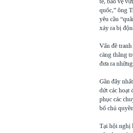
tế, bảo vệ vữ
quốc,” ông T
yêu cầu “quâ
xảy ra bị độn
Vấn đề tranh
căng thẳng t
đưa ra những
Gần đây nhấ
dứt các hoạt
phục các chu
bố chủ quyền
Tại hội nghị