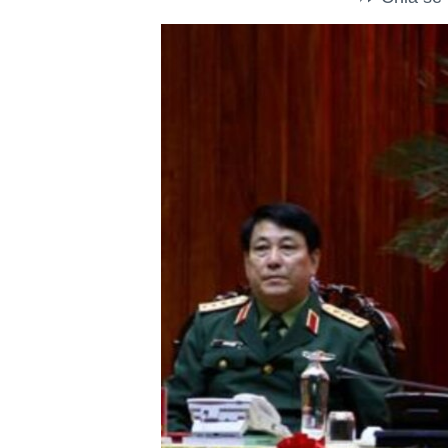
VIDEO
NGƯỜI VIỆT HẢI NGOẠI
"Tìm"
HÀNH TRÌNH BẦU CỬ 2024
NGHE
ĐỜI SỐNG
MỘT NĂM CHIẾN TRANH TẠI DẢI
KINH TẾ
GAZA
KHOA HỌC
GIẢI MÃ VÀNH ĐAI & CON ĐƯỜNG
SỨC KHOẺ
NGÀY TỊ NẠN THẾ GIỚI
VĂN HOÁ
TRỊNH VĨNH BÌNH - NGƯỜI HẠ 'BÊN
THẮNG CUỘC'
THỂ THAO
GROUND ZERO – XƯA VÀ NAY
GIÁO DỤC
CHI PHÍ CHIẾN TRANH
AFGHANISTAN
CÁC GIÁ TRỊ CỘNG HÒA Ở VIỆT
NAM
THƯỢNG ĐỈNH TRUMP-KIM TẠI
VIỆT NAM
TRỊNH VĨNH BÌNH VS. CHÍNH PHỦ