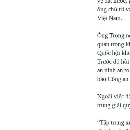
vệ đất nước, 
ông chủ trì 
Việt Nam.
Ông Trọng nê
quan trọng k
Quốc hội kho
Trước đó hồi
an ninh an to
báo Công an
Ngoài việc đ
trung giải qu
“Tập trung xử