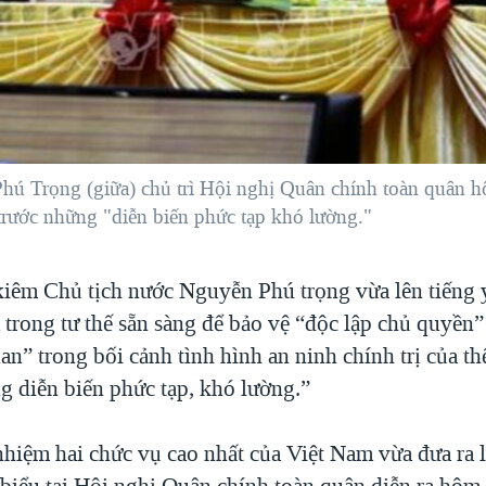
ú Trọng (giữa) chủ trì Hội nghị Quân chính toàn quân h
rước những "diễn biến phức tạp khó lường."
kiêm Chủ tịch nước Nguyễn Phú trọng vừa lên tiếng 
 trong tư thế sẵn sàng để bảo vệ “độc lập chủ quyền
n” trong bối cảnh tình hình an ninh chính trị của th
g diễn biến phức tạp, khó lường.”
hiệm hai chức vụ cao nhất của Việt Nam vừa đưa ra l
 biểu tại Hội nghị Quân chính toàn quân diễn ra hôm 