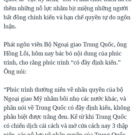
thêm những nỗ lực nhằm bịt miệng những người
QUAN HỆ VIỆT MỸ
bất đồng chính kiến và hạn chế quyền tự do ngôn
luận.
Phát ngôn viên Bộ Ngoại giao Trung Quốc, ông
Hồng Lỗi, hôm nay bác bỏ nội dung của phúc
trình, cho rằng phúc trình “có đầy định kiến.”
Ông nói:
“Phúc trình thường niên về nhân quyền của bộ
Ngoại giao Mỹ nhằm bôi nhọ các nước khác, và
phần nói về Trung Quốc có đầy định kiến, không
phân biệt được trắng đen. Kể từ khi Trung Quốc
có chiến dịch cải cách và mở cửa cách nay 3 thập
niên, các nỗ lực về nhân quyền của Trung Quốc