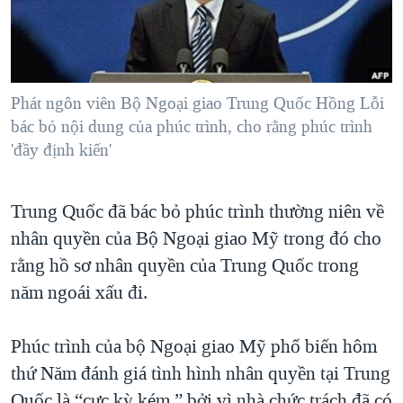
TẠI
VIDEO
"Tìm"
NGƯỜI VIỆT HẢI NGOẠI
HÀNH TRÌNH BẦU CỬ 2024
NGHE
ĐỜI SỐNG
MỘT NĂM CHIẾN TRANH TẠI DẢI GAZA
KINH TẾ
MẠNG XÃ HỘI
Phát ngôn viên Bộ Ngoại giao Trung Quốc Hồng Lỗi
GIẢI MÃ VÀNH ĐAI & CON ĐƯỜNG
KHOA HỌC
bác bỏ nội dung của phúc trình, cho rằng phúc trình
NGÀY TỊ NẠN THẾ GIỚI
'đầy định kiến'
SỨC KHOẺ
TRỊNH VĨNH BÌNH - NGƯỜI HẠ 'BÊN THẮNG CUỘC'
Ngôn ngữ khác
VĂN HOÁ
GROUND ZERO – XƯA VÀ NAY
Trung Quốc đã bác bỏ phúc trình thường niên về
THỂ THAO
CHI PHÍ CHIẾN TRANH AFGHANISTAN
nhân quyền của Bộ Ngoại giao Mỹ trong đó cho
GIÁO DỤC
rằng hồ sơ nhân quyền của Trung Quốc trong
CÁC GIÁ TRỊ CỘNG HÒA Ở VIỆT NAM
năm ngoái xấu đi.
THƯỢNG ĐỈNH TRUMP-KIM TẠI VIỆT NAM
TRỊNH VĨNH BÌNH VS. CHÍNH PHỦ VIỆT NAM
Phúc trình của bộ Ngoại giao Mỹ phổ biến hôm
NGƯ DÂN VIỆT VÀ LÀN SÓNG TRỘM HẢI SÂM
thứ Năm đánh giá tình hình nhân quyền tại Trung
BÊN KIA QUỐC LỘ: TIẾNG VỌNG TỪ NÔNG THÔN MỸ
Quốc là “cực kỳ kém,” bởi vì nhà chức trách đã có