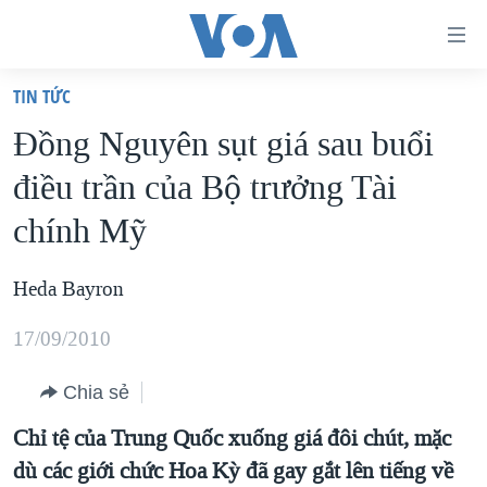
Đường
dẫn
TIN TỨC
truy
TRANG CHỦ
Đồng Nguyên sụt giá sau buổi
cập
VIỆT NAM
điều trần của Bộ trưởng Tài
Tới
HOA KỲ
nội
chính Mỹ
BIỂN ĐÔNG
dung
THẾ GIỚI
chính
Heda Bayron
BLOG
Tới
17/09/2010
điều
DIỄN ĐÀN
hướng
MỤC
Chia sẻ
chính
CHUYÊN ĐỀ
Chỉ tệ của Trung Quốc xuống giá đôi chút, mặc
TỰ DO BÁO CHÍ
Đi
dù các giới chức Hoa Kỳ đã gay gắt lên tiếng về
HỌC TIẾNG ANH
VẠCH TRẦN TIN GIẢ
CHIẾN TRANH THƯƠNG MẠI CỦA MỸ: QUÁ KHỨ VÀ HIỆN
tới