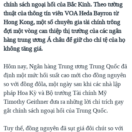
TẠI
chính sách ngoại hối của Bắc Kinh. Theo tường
VIDEO
"Tìm"
NGƯỜI VIỆT HẢI NGOẠI
thuật của thông tín viên VOA Heda Bayron từ
HÀNH TRÌNH BẦU CỬ 2024
NGHE
ĐỜI SỐNG
Hong Kong, một số chuyên gia tài chính trông
MỘT NĂM CHIẾN TRANH TẠI DẢI GAZA
KINH TẾ
đợi một vòng can thiệp thị trường của các ngân
MẠNG XÃ HỘI
GIẢI MÃ VÀNH ĐAI & CON ĐƯỜNG
hàng trung ương Á châu để giữ cho chỉ tệ của họ
KHOA HỌC
NGÀY TỊ NẠN THẾ GIỚI
không tăng giá.
SỨC KHOẺ
TRỊNH VĨNH BÌNH - NGƯỜI HẠ 'BÊN THẮNG CUỘC'
Ngôn ngữ khác
VĂN HOÁ
Hôm nay, Ngân hàng Trung ương Trung Quốc đã
GROUND ZERO – XƯA VÀ NAY
THỂ THAO
định một mức hối suất cao mới cho đồng nguyên
CHI PHÍ CHIẾN TRANH AFGHANISTAN
GIÁO DỤC
so với đồng đôla, một ngày sau khi các nhà lập
CÁC GIÁ TRỊ CỘNG HÒA Ở VIỆT NAM
pháp Hoa Kỳ và Bộ trưởng Tài chính Mỹ
THƯỢNG ĐỈNH TRUMP-KIM TẠI VIỆT NAM
Timothy Geithner đưa ra những lời chỉ trích gay
TRỊNH VĨNH BÌNH VS. CHÍNH PHỦ VIỆT NAM
gắt chính sách ngoại hối của Trung Quốc.
NGƯ DÂN VIỆT VÀ LÀN SÓNG TRỘM HẢI SÂM
Tuy thế, đồng nguyên đã sụt giá đôi chút so với
BÊN KIA QUỐC LỘ: TIẾNG VỌNG TỪ NÔNG THÔN MỸ